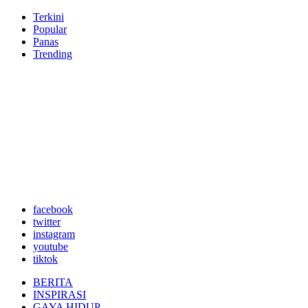
Terkini
Popular
Panas
Trending
facebook
twitter
instagram
youtube
tiktok
BERITA
INSPIRASI
GAYA HIDUP