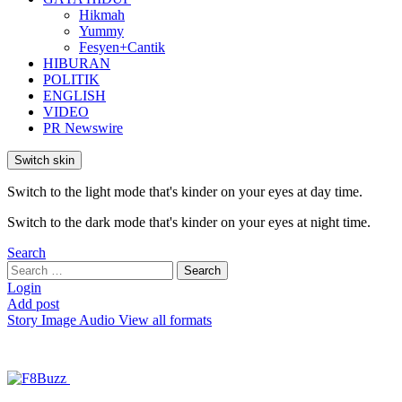
Hikmah
Yummy
Fesyen+Cantik
HIBURAN
POLITIK
ENGLISH
VIDEO
PR Newswire
Switch skin
Switch to the light mode that's kinder on your eyes at day time.
Switch to the dark mode that's kinder on your eyes at night time.
Search
Search
Search
for:
Login
Add post
Story
Image
Audio
View all formats