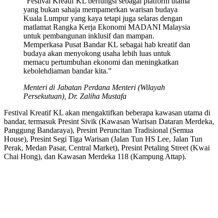
“Festival Kreatif KL berfungsi sebagai platform utama
yang bukan sahaja mempamerkan warisan budaya
Kuala Lumpur yang kaya tetapi juga selaras dengan
matlamat Rangka Kerja Ekonomi MADANI Malaysia
untuk pembangunan inklusif dan mampan.
Memperkasa Pusat Bandar KL sebagai hab kreatif dan
budaya akan menyokong usaha lebih luas untuk
memacu pertumbuhan ekonomi dan meningkatkan
kebolehdiaman bandar kita.”
Menteri di Jabatan Perdana Menteri (Wilayah
Persekutuan), Dr. Zaliha Mustafa
Festival Kreatif KL akan mengaktifkan beberapa kawasan utama di
bandar, termasuk Presint Sivik (Kawasan Warisan Dataran Merdeka,
Panggung Bandaraya), Presint Peruncitan Tradisional (Semua
House), Presint Segi Tiga Warisan (Jalan Tun HS Lee, Jalan Tun
Perak, Medan Pasar, Central Market), Presint Petaling Street (Kwai
Chai Hong), dan Kawasan Merdeka 118 (Kampung Attap).