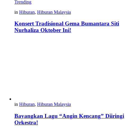
Trending
in
Hiburan
,
Hiburan Malaysia
Konsert Tradisional Gema Bumantara Siti
Nurhaliza Oktober Ini!
in
Hiburan
,
Hiburan Malaysia
Bayangkan Lagu “Angin Kencang” Diiringi
Orkestra!