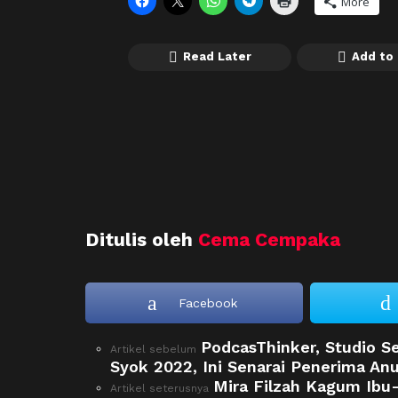
More
Read Later
Add to 
Ditulis oleh
Cema Cempaka
Facebook
PodcasThinker, Studio 
See
Artikel sebelum
more
Syok 2022, Ini Senarai Penerima A
Mira Filzah Kagum Ibu
Artikel seterusnya