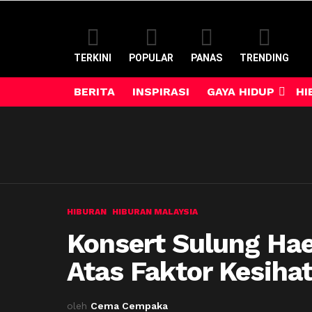
TERKINI
POPULAR
PANAS
TRENDING
BERITA
INSPIRASI
GAYA HIDUP
HI
HIBURAN
HIBURAN MALAYSIA
Konsert Sulung Hae
Atas Faktor Kesiha
oleh
Cema Cempaka