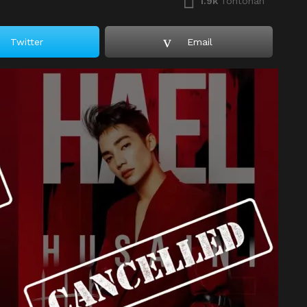
1.9k
Tontonan
Twitter
Email