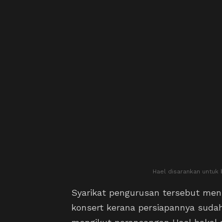
Hael disarankan untuk
Syarikat pengurusan tersebut men
konsert kerana persiapannya suda