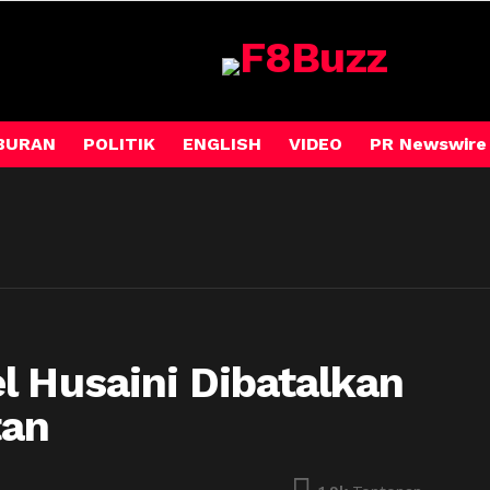
BURAN
POLITIK
ENGLISH
VIDEO
PR Newswire
l Husaini Dibatalkan
tan