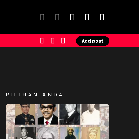
facebook
twitter
instagram
youtube
tiktok
SEARCH
LOGIN
SWITCH
Add post
SKIN
PILIHAN ANDA