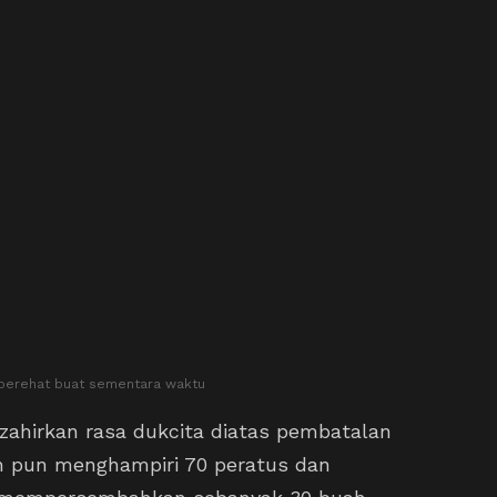
 berehat buat sementara waktu
zahirkan rasa dukcita diatas pembatalan
h pun menghampiri 70 peratus dan