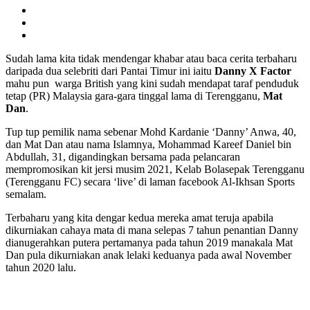
Sudah lama kita tidak mendengar khabar atau baca cerita terbaharu
daripada dua selebriti dari Pantai Timur ini iaitu
Danny X Factor
mahu pun warga British yang kini sudah mendapat taraf penduduk
tetap (PR) Malaysia gara-gara tinggal lama di Terengganu,
Mat
Dan
.
Tup tup pemilik nama sebenar Mohd Kardanie ‘Danny’ Anwa, 40,
dan Mat Dan atau nama Islamnya, Mohammad Kareef Daniel bin
Abdullah, 31, digandingkan bersama pada pelancaran
mempromosikan kit jersi musim 2021, Kelab Bolasepak Terengganu
(Terengganu FC) secara ‘live’ di laman facebook Al-Ikhsan Sports
semalam.
Terbaharu yang kita dengar kedua mereka amat teruja apabila
dikurniakan cahaya mata di mana selepas 7 tahun penantian Danny
dianugerahkan putera pertamanya pada tahun 2019 manakala Mat
Dan pula dikurniakan anak lelaki keduanya pada awal November
tahun 2020 lalu.