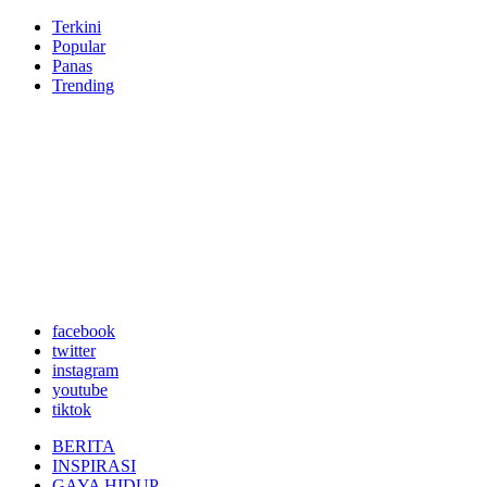
Terkini
Popular
Panas
Trending
facebook
twitter
instagram
youtube
tiktok
BERITA
INSPIRASI
GAYA HIDUP