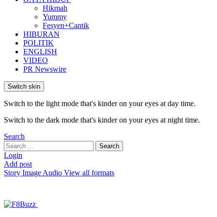
Hikmah
Yummy
Fesyen+Cantik
HIBURAN
POLITIK
ENGLISH
VIDEO
PR Newswire
Switch skin
Switch to the light mode that's kinder on your eyes at day time.
Switch to the dark mode that's kinder on your eyes at night time.
Search
Search
Search
for:
Login
Add post
Story
Image
Audio
View all formats