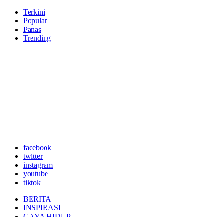
Terkini
Popular
Panas
Trending
facebook
twitter
instagram
youtube
tiktok
BERITA
INSPIRASI
GAYA HIDUP