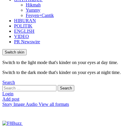
Hikmah
Yummy
Fesyen+Cantik
HIBURAN
POLITIK
ENGLISH
VIDEO
PR Newswire
Switch skin
Switch to the light mode that's kinder on your eyes at day time.
Switch to the dark mode that's kinder on your eyes at night time.
Search
Search
Search
for:
Login
Add post
Story
Image
Audio
View all formats