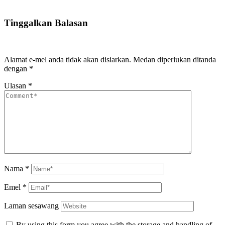
Tinggalkan Balasan
Alamat e-mel anda tidak akan disiarkan.
Medan diperlukan ditanda
dengan
*
Ulasan
*
Nama
*
Emel
*
Laman sesawang
By using this form you agree with the storage and handling of