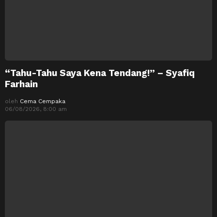
“Tahu-Tahu Saya Kena Tendang!” – Syafiq
Farhain
oleh
Cema Cempaka
06/08/2026, 8:00 am