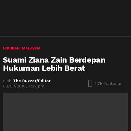
HIBURAN
MALAYSIA
Suami Ziana Zain Berdepan
Hukuman Lebih Berat
oleh
The Buzzer/Editor
1.7k
Tontonan
08/03/2018, 4:22 pm