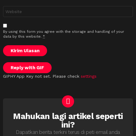
Laman
sesawang
By using this form you agree with the storage and handling of your
data by this website.
*
Kirim Ulasan
Reply with
GIF
GIPHY App Key not set. Please check
settings
Mahukan lagi artikel seperti
NEWSLETTER
ini?
Dapatkan berita terkini terus di peti email anda