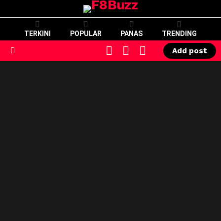
TERKINI
POPULAR
PANAS
TRENDING
CART
LOGIN
SWITCH
Add post
SKIN
Menu