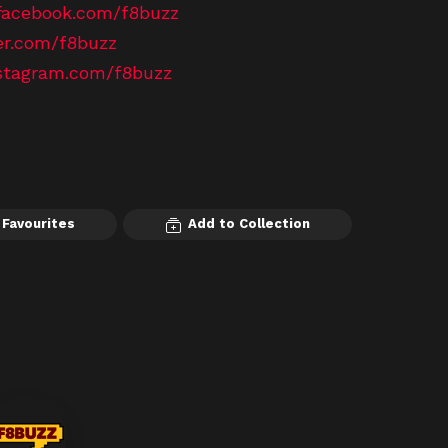
facebook.com/f8buzz
ter.com/f8buzz
nstagram.com/f8buzz
 Favourites
Add to Collection