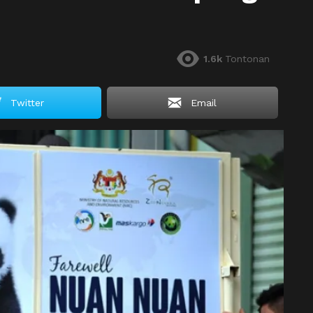
1.6k
Tontonan
Twitter
Email