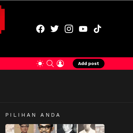
facebook
twitter
instagram
youtube
tiktok
SEARCH
LOGIN
SWITCH
Add post
SKIN
PILIHAN ANDA