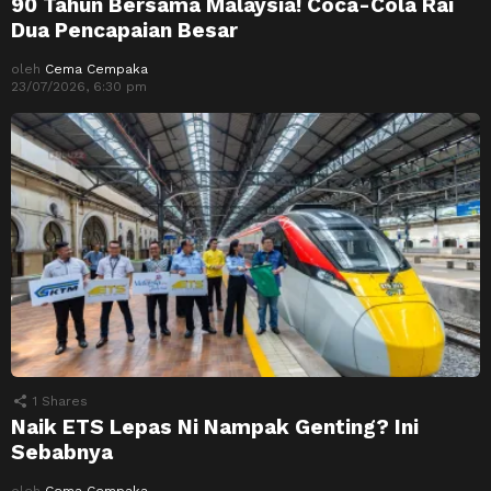
90 Tahun Bersama Malaysia! Coca-Cola Rai
Dua Pencapaian Besar
oleh
Cema Cempaka
23/07/2026, 6:30 pm
1
Shares
Naik ETS Lepas Ni Nampak Genting? Ini
Sebabnya
oleh
Cema Cempaka