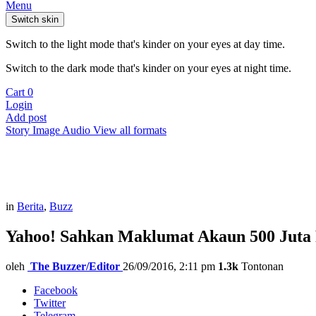
Menu
Switch skin
Switch to the light mode that's kinder on your eyes at day time.
Switch to the dark mode that's kinder on your eyes at night time.
Cart
0
Login
Add post
Story
Image
Audio
View all formats
in
Berita
,
Buzz
Yahoo! Sahkan Maklumat Akaun 500 Juta
oleh
The Buzzer/Editor
26/09/2016, 2:11 pm
1.3k
Tontonan
Facebook
Twitter
Telegram