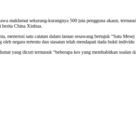
aklumat sekurang-kurangnya 500 juta pengguna akaun, termasuk nama
si berita China Xinhua.
fornia, menerusi satu catatan dalam laman sesawang bertajuk “Satu Me
oleh negara tertentu dan siasatan telah mendapati tiada bukti individu
t yang dicuri termasuk “beberapa kes yang membabitkan soalan dan ja