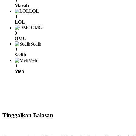
0
Marah
LOL
0
LOL
OMG
0
OMG
Sedih
0
Sedih
Meh
0
Meh
Tinggalkan Balasan