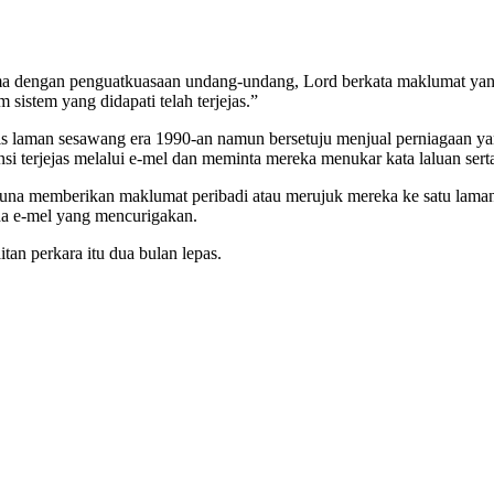
a dengan penguatkuasaan undang-undang, Lord berkata maklumat yang di
sistem yang didapati telah terjejas.”
tis laman sesawang era 1990-an namun bersetuju menjual perniagaan ya
 terjejas melalui e-mel dan meminta mereka menukar kata laluan sert
una memberikan maklumat peribadi atau merujuk mereka ke satu lama
da e-mel yang mencurigakan.
an perkara itu dua bulan lepas.