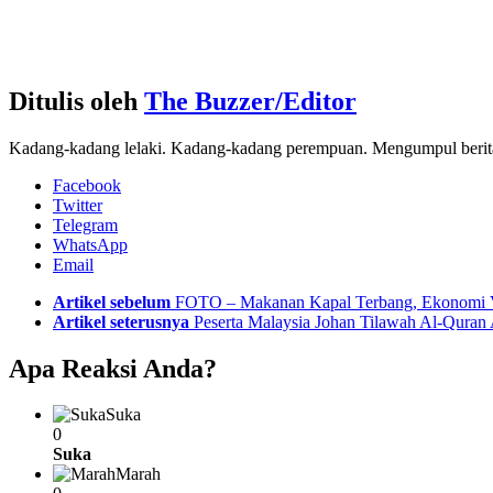
Ditulis oleh
The Buzzer/Editor
Kadang-kadang lelaki. Kadang-kadang perempuan. Mengumpul berita d
Facebook
Twitter
Telegram
WhatsApp
Email
See
Artikel sebelum
FOTO – Makanan Kapal Terbang, Ekonomi V
more
Artikel seterusnya
Peserta Malaysia Johan Tilawah Al-Qura
Apa Reaksi Anda?
Suka
0
Suka
Marah