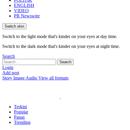
POLITIK
ENGLISH
VIDEO
PR Newswire
Switch skin
Switch to the light mode that's kinder on your eyes at day time.
Switch to the dark mode that's kinder on your eyes at night time.
Search
Search
Search
for:
Login
Add post
Story
Image
Audio
View all formats
Terkini
Popular
Panas
Trending