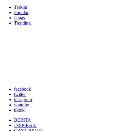
Terkini
Popular
Panas
Trending
facebook
twitter
instagram
youtube
tiktok
BERITA
INSPIRASI
GAYA HIDUP