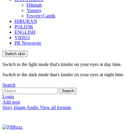
Hikmah
Yummy
Fesyen+Cantik
HIBURAN
POLITIK
ENGLISH
VIDEO
PR Newswire
Switch skin
Switch to the light mode that's kinder on your eyes at day time.
Switch to the dark mode that's kinder on your eyes at night time.
Search
Search
Search
for:
Login
Add post
Story
Image
Audio
View all formats