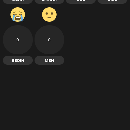
0
0
SEDIH
MEH