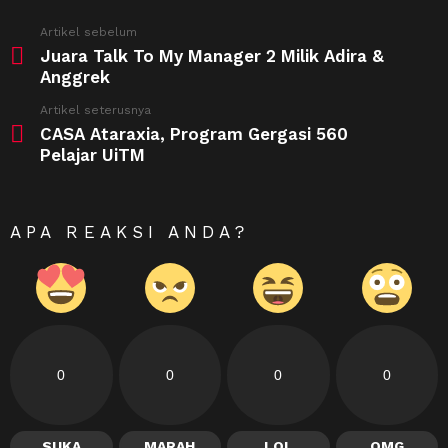
See
Artikel sebelum
more
Juara Talk To My Manager 2 Milik Adira &
Anggrek
Artikel seterusnya
CASA Ataraxia, Program Gergasi 560
Pelajar UiTM
APA REAKSI ANDA?
0
0
0
0
SUKA
MARAH
LOL
OMG