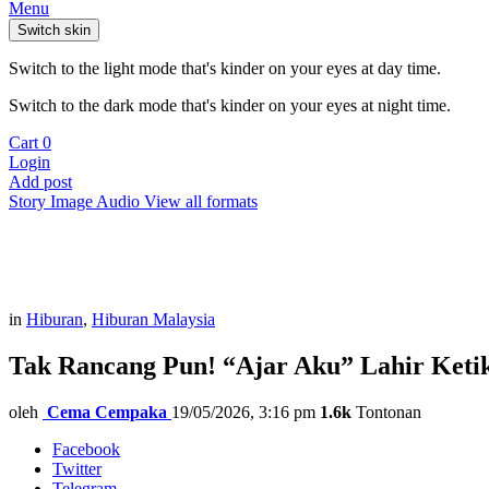
Menu
Switch skin
Switch to the light mode that's kinder on your eyes at day time.
Switch to the dark mode that's kinder on your eyes at night time.
Cart
0
Login
Add post
Story
Image
Audio
View all formats
in
Hiburan
,
Hiburan Malaysia
Tak Rancang Pun! “Ajar Aku” Lahir Ket
oleh
Cema Cempaka
19/05/2026, 3:16 pm
1.6k
Tontonan
Facebook
Twitter
Telegram