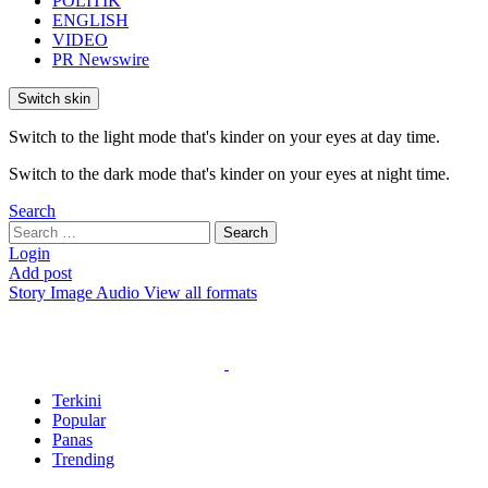
POLITIK
ENGLISH
VIDEO
PR Newswire
Switch skin
Switch to the light mode that's kinder on your eyes at day time.
Switch to the dark mode that's kinder on your eyes at night time.
Search
Search
Search
for:
Login
Add post
Story
Image
Audio
View all formats
Terkini
Popular
Panas
Trending