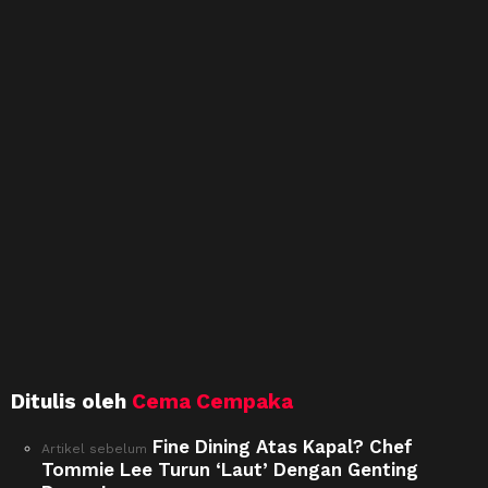
Ditulis oleh
Cema Cempaka
Fine Dining Atas Kapal? Chef
See
Artikel sebelum
more
Tommie Lee Turun ‘Laut’ Dengan Genting