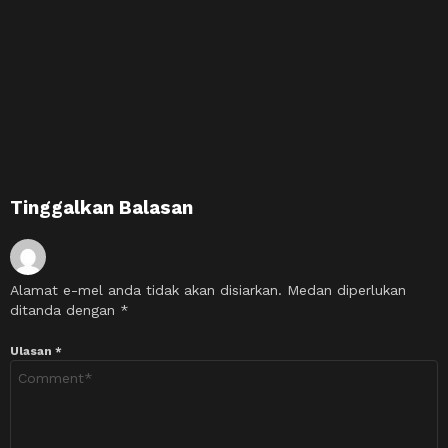
Tinggalkan Balasan
Alamat e-mel anda tidak akan disiarkan.
Medan diperlukan
ditanda dengan
*
Ulasan
*