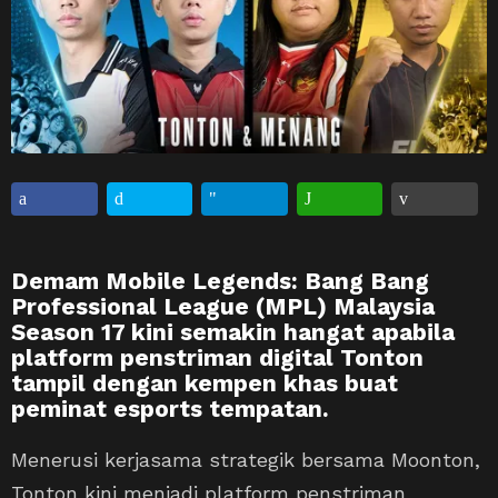
Demam Mobile Legends: Bang Bang
Professional League (MPL) Malaysia
Season 17 kini semakin hangat apabila
platform penstriman digital Tonton
tampil dengan kempen khas buat
peminat esports tempatan.
Menerusi kerjasama strategik bersama Moonton,
Tonton kini menjadi platform penstriman