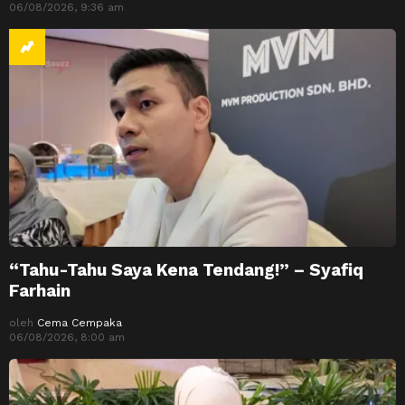
06/08/2026, 9:36 am
“Tahu-Tahu Saya Kena Tendang!” – Syafiq
Farhain
oleh
Cema Cempaka
06/08/2026, 8:00 am