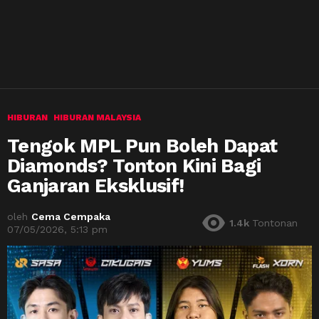
HIBURAN
HIBURAN MALAYSIA
Tengok MPL Pun Boleh Dapat
Diamonds? Tonton Kini Bagi
Ganjaran Eksklusif!
oleh
Cema Cempaka
1.4k
Tontonan
07/05/2026, 5:13 pm