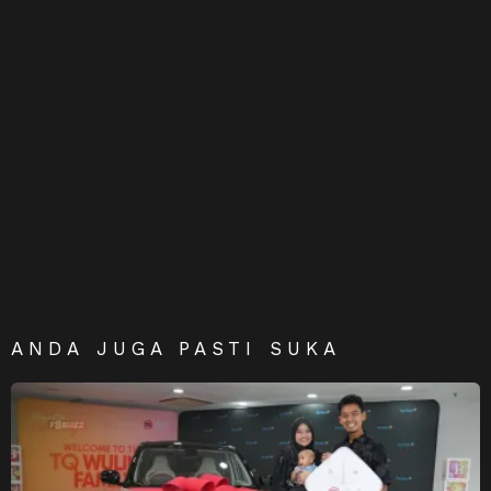
ANDA JUGA PASTI SUKA