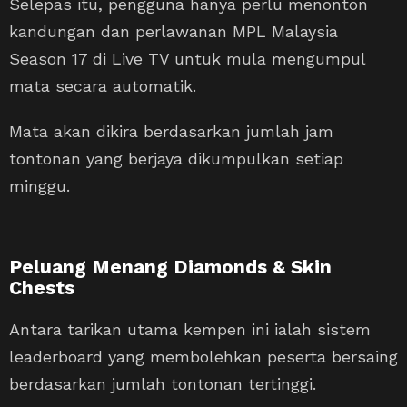
Selepas itu, pengguna hanya perlu menonton
kandungan dan perlawanan MPL Malaysia
Season 17 di Live TV untuk mula mengumpul
mata secara automatik.
Mata akan dikira berdasarkan jumlah jam
tontonan yang berjaya dikumpulkan setiap
minggu.
Peluang Menang Diamonds & Skin
Chests
Antara tarikan utama kempen ini ialah sistem
leaderboard yang membolehkan peserta bersaing
berdasarkan jumlah tontonan tertinggi.