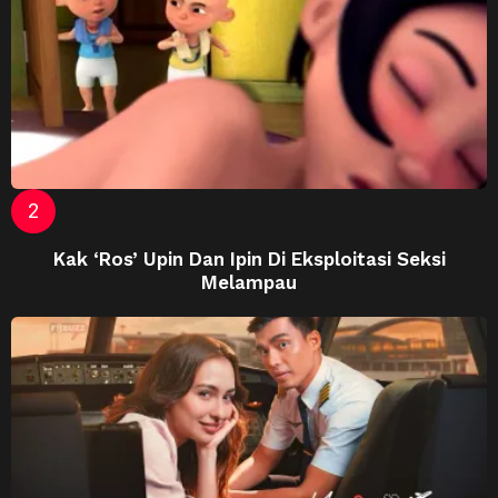
Kak ‘Ros’ Upin Dan Ipin Di Eksploitasi Seksi
Melampau