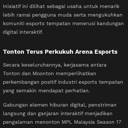
Inisiatif ini dilihat sebagai usaha untuk menarik
lebih ramai pengguna muda serta mengukuhkan
komuniti esports tempatan menerusi kandungan
digital interaktif.
Tonton Terus Perkukuh Arena Esports
Secara keseluruhannya, kerjasama antara
Tonton dan Moonton memperlihatkan
perkembangan positif industri esports tempatan
yang semakin mendapat perhatian.
Gabungan elemen hiburan digital, penstriman
langsung dan ganjaran interaktif menjadikan
pengalaman menonton MPL Malaysia Season 17