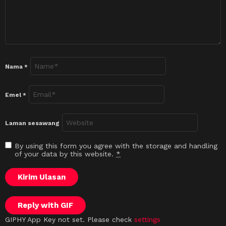
Nama
*
Emel
*
Laman sesawang
By using this form you agree with the storage and handling
of your data by this website.
*
Kirim Ulasan
Reply with
GIF
GIPHY App Key not set. Please check
settings