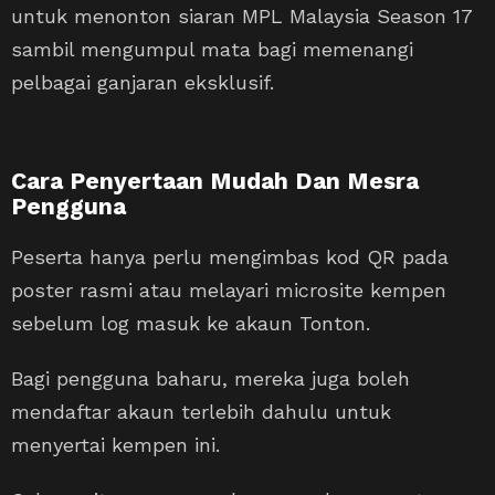
untuk menonton siaran MPL Malaysia Season 17
sambil mengumpul mata bagi memenangi
pelbagai ganjaran eksklusif.
Cara Penyertaan Mudah Dan Mesra
Pengguna
Peserta hanya perlu mengimbas kod QR pada
poster rasmi atau melayari microsite kempen
sebelum log masuk ke akaun Tonton.
Bagi pengguna baharu, mereka juga boleh
mendaftar akaun terlebih dahulu untuk
menyertai kempen ini.