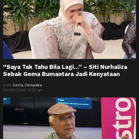
“Saya Tak Tahu Bila Lagi…” – Siti Nurhaliza
Sebak Gema Bumantara Jadi Kenyataan
oleh
Cema Cempaka
06/08/2026, 12:33 am