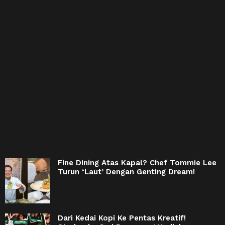
Fine Dining Atas Kapal? Chef Tommie Lee
Turun ‘Laut’ Dengan Genting Dream!
Dari Kedai Kopi Ke Pentas Kreatif!