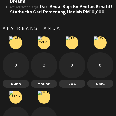
Dream!
Dari Kedai Kopi Ke Pentas Kreatif!
Artikel seterusnya
Starbucks Cari Pemenang Hadiah RM10,000
APA REAKSI ANDA?
0
0
0
0
SUKA
MARAH
LOL
OMG