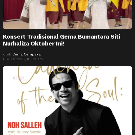
Konsert Tradisional Gema Bumantara Siti
Nurhaliza Oktober Ini!
oleh
Cema Cempaka
06/08/2026, 10:00 am