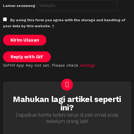
Laman sesawang
By using this form you agree with the storage and handling of
your data by this website.
*
Kirim Ulasan
Reply with
GIF
GIPHY App Key not set. Please check
settings
Mahukan lagi artikel seperti
NEWSLETTER
ini?
Dapatkan berita terkini terus di peti email anda
sebelum orang lain!