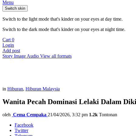
Menu
Switch skin
Switch to the light mode that's kinder on your eyes at day time.
Switch to the dark mode that's kinder on your eyes at night time.
Cart
0
Login
Add post
Story
Image
Audio
View all formats
in
Hiburan
,
Hiburan Malaysia
Wanita Pecah Dominasi Lelaki Dalam Dik
oleh
Cema Cempaka
21/04/2026, 3:32 pm
1.2k
Tontonan
Facebook
Twitter
Telegram