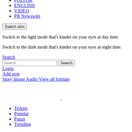
POLITIK
ENGLISH
VIDEO
PR Newswire
Switch skin
Switch to the light mode that's kinder on your eyes at day time.
Switch to the dark mode that's kinder on your eyes at night time.
Search
Search
Search
for:
Login
Add post
Story
Image
Audio
View all formats
Terkini
Popular
Panas
Trending