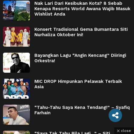
Nak Lari Dari Kesibukan Kota? 8 Sebab
Kenapa Resorts World Awana Wajib Masuk
Wishlist Anda
Konsert Tradisional Gema Bumantara Siti
Nurhaliza Oktober Ini!
Bayangkan Lagu “Angin Kencang” Diiringi
Orkestra!
MIC DROP Himpunkan Pelawak Terbaik
Asia
“Tahu-Tahu Saya Kena Tendang!” – Syafiq
Farhain
close
“Saya Tak Tahu Bila Lagi…” – Siti