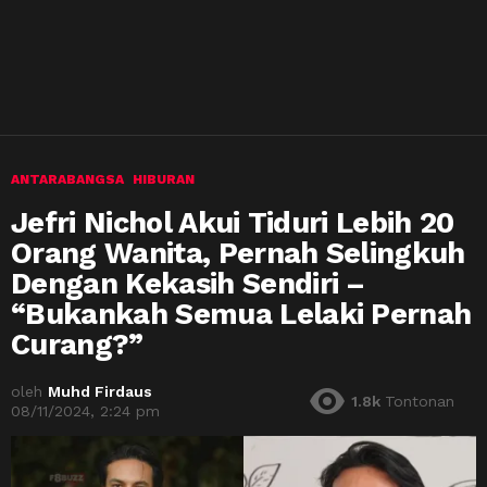
ANTARABANGSA
HIBURAN
Jefri Nichol Akui Tiduri Lebih 20
Orang Wanita, Pernah Selingkuh
Dengan Kekasih Sendiri –
“Bukankah Semua Lelaki Pernah
Curang?”
oleh
Muhd Firdaus
1.8k
Tontonan
08/11/2024, 2:24 pm