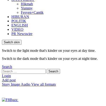
Hikmah
Yummy
Fesyen+Cantik
HIBURAN
POLITIK
ENGLISH
VIDEO
PR Newswire
Switch skin
Switch to the light mode that's kinder on your eyes at day time.
Switch to the dark mode that's kinder on your eyes at night time.
Search
Search
Search
for:
Login
Add post
Story
Image
Audio
View all formats