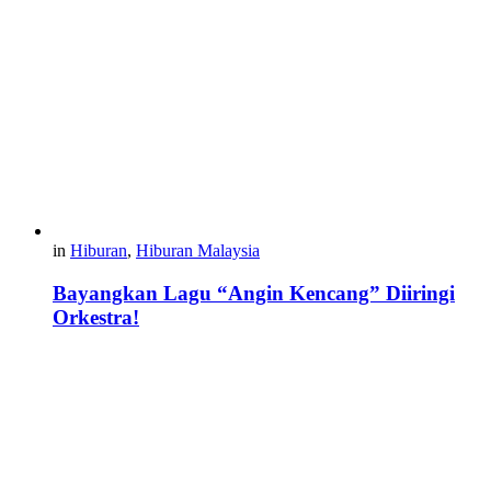
in
Hiburan
,
Hiburan Malaysia
Bayangkan Lagu “Angin Kencang” Diiringi
Orkestra!