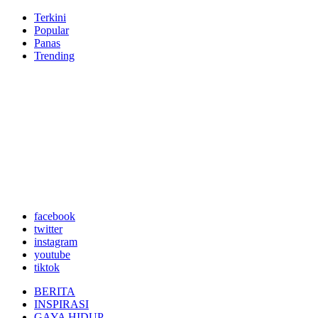
Terkini
Popular
Panas
Trending
facebook
twitter
instagram
youtube
tiktok
BERITA
INSPIRASI
GAYA HIDUP