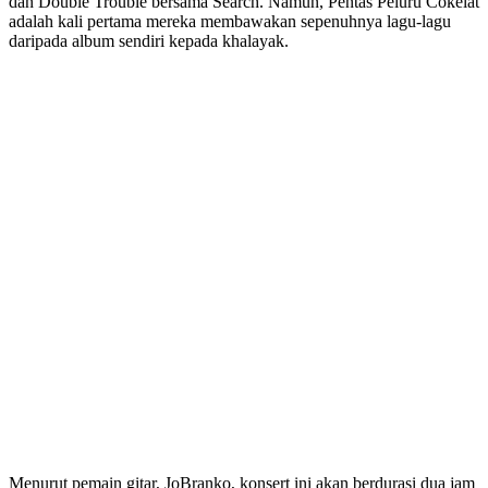
dan Double Trouble bersama Search. Namun, Pentas Peluru Cokelat
adalah kali pertama mereka membawakan sepenuhnya lagu-lagu
daripada album sendiri kepada khalayak.
Menurut pemain gitar, JoBranko, konsert ini akan berdurasi dua jam