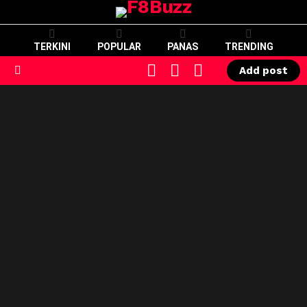
TERKINI
POPULAR
PANAS
TRENDING
CART
LOGIN
SWITCH
Add post
SKIN
Menu