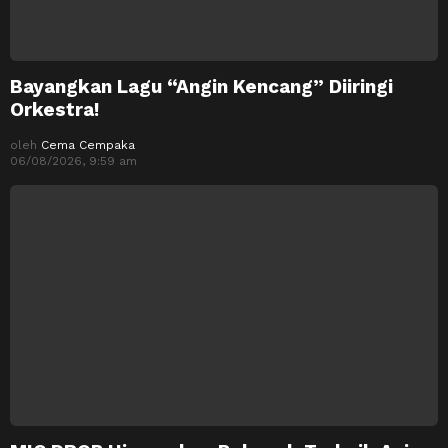
Bayangkan Lagu “Angin Kencang” Diiringi
Orkestra!
oleh
Cema Cempaka
06/08/2026, 9:59 am