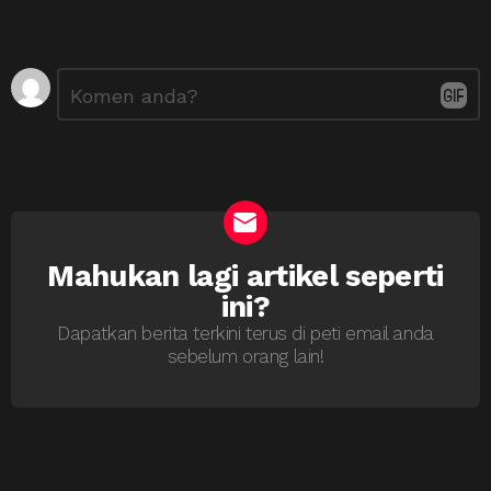
Tinggalkan
Ulasan
*
Balasan
Mahukan lagi artikel seperti
NEWSLETTER
ini?
Dapatkan berita terkini terus di peti email anda
sebelum orang lain!