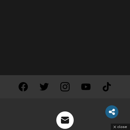
facebook
twitter
instagram
youtube
tiktok
close