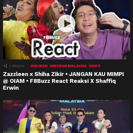
2
Shares
HIBURAN
HIBURAN MALAYSIA
VIDEO
Zazzleen x Shiha Zikir • JANGAN KAU MIMPI
@ OIAM • F8Buzz React Reaksi X Shaffiq
Erwin