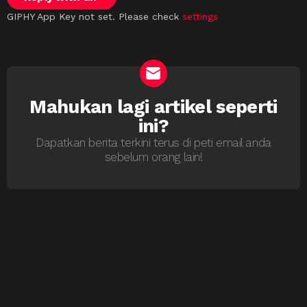
GIPHY App Key not set. Please check
settings
Mahukan lagi artikel seperti
NEWSLETTER
ini?
Dapatkan berita terkini terus di peti email anda
sebelum orang lain!