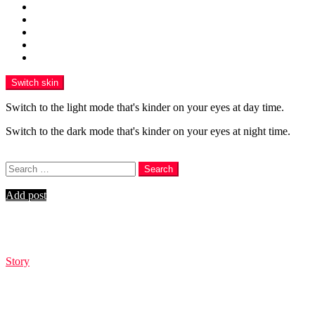
HIBURAN
POLITIK
ENGLISH
VIDEO
PR Newswire
Switch skin
Switch to the light mode that's kinder on your eyes at day time.
Switch to the dark mode that's kinder on your eyes at night time.
Search
Search
Search
for:
Login
Add post
Story