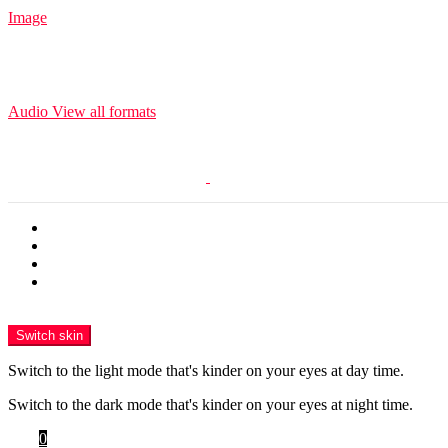
Image
Audio
View all formats
Terkini
Popular
Panas
Trending
Menu
Switch skin
Switch to the light mode that's kinder on your eyes at day time.
Switch to the dark mode that's kinder on your eyes at night time.
Cart
0