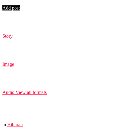
Login
Add post
Story
Image
Audio
View all formats
in
Hiburan