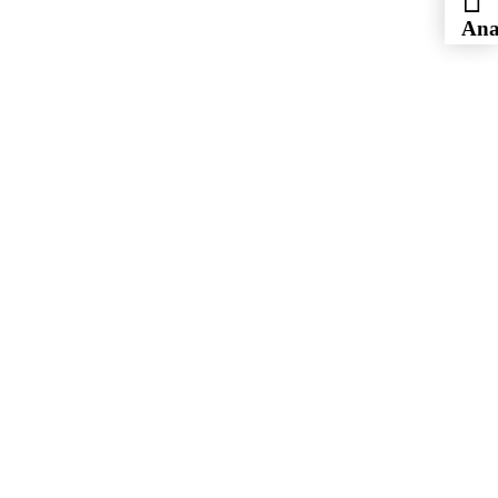
Ana
Yam