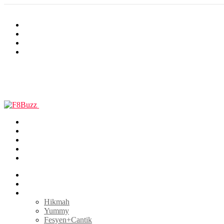
Terkini
Popular
Panas
Trending
facebook
twitter
instagram
youtube
tiktok
BERITA
INSPIRASI
GAYA HIDUP
Hikmah
Yummy
Fesyen+Cantik