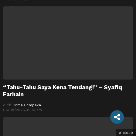
“Tahu-Tahu Saya Kena Tendang!” – Syafiq
Farhain
oleh
Cema Cempaka
06/08/2026, 8:00 am
close