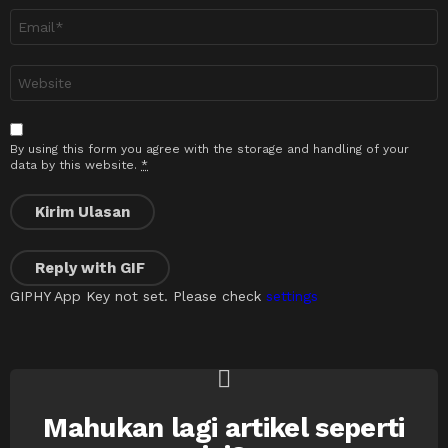
Emel
*
Laman
sesawang
By using this form you agree with the storage and handling of your
data by this website.
*
Kirim Ulasan
Reply with
GIF
GIPHY App Key not set. Please check
settings
Mahukan lagi artikel seperti
NEWSLETTER