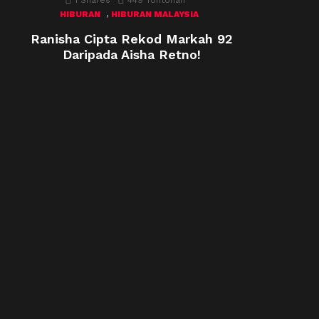
1
Shares
449
Tontonan
,
HIBURAN
HIBURAN MALAYSIA
Ranisha Cipta Rekod Markah 92
Daripada Aisha Retno!