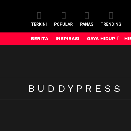
TERKINI
POPULAR
PANAS
TRENDING
BERITA
INSPIRASI
GAYA HIDUP
HI
BUDDYPRESS