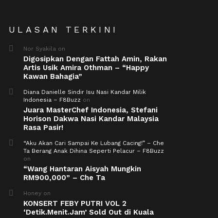
ULASAN TERKINI
Nor Syakila
on
Digosipkan Dengan Fattah Amin, Rakan
Artis Usik Amira Othman – “Happy
Kawan Bahagia”
Diana Danielle Sindir Isu Nasi Kandar Milik
Indonesia – F8Buzz
on
Juara MasterChef Indonesia, Stefani
Horison Dakwa Nasi Kandar Malaysia
Rasa Pasir!
“Aku Akan Cari Sampai Ke Lubang Cacing!” – Che
Ta Berang Anak Dihina Seperti Pelacur – F8Buzz
on
“Wang Hantaran Aisyah Mungkin
RM900,000” – Che Ta
Honey
on
KONSERT FEBY PUTRI VOL 2
‘Detik.Menit.Jam’ Sold Out di Kuala