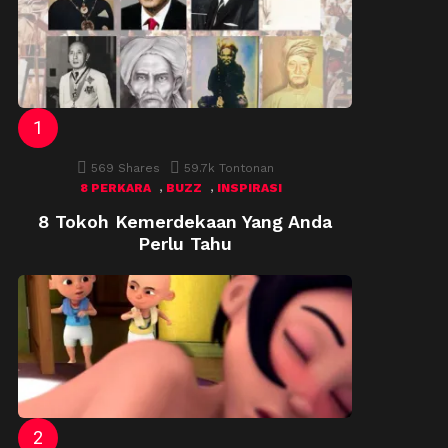
569
Shares
59.7k
Tontonan
,
,
8 PERKARA
BUZZ
INSPIRASI
8 Tokoh Kemerdekaan Yang Anda
Perlu Tahu