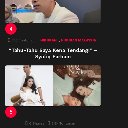
,
242
Tontonan
HIBURAN
HIBURAN MALAYSIA
“Tahu-Tahu Saya Kena Tendang!” –
Syafiq Farhain
6
Shares
3.5k
Tontonan