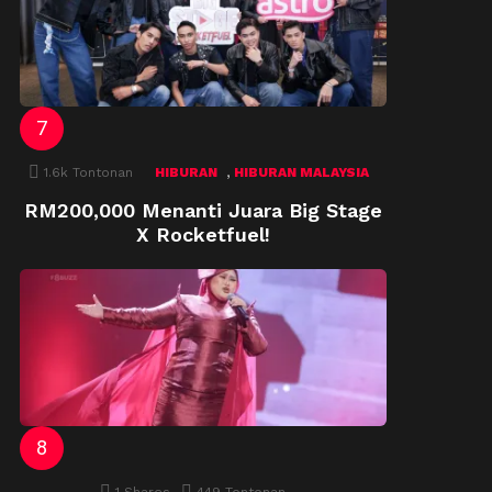
,
1.6k
Tontonan
HIBURAN
HIBURAN MALAYSIA
RM200,000 Menanti Juara Big Stage
X Rocketfuel!