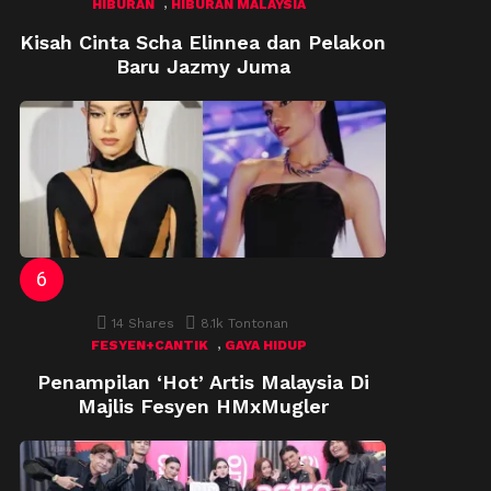
,
HIBURAN
HIBURAN MALAYSIA
Kisah Cinta Scha Elinnea dan Pelakon
Baru Jazmy Juma
14
Shares
8.1k
Tontonan
,
FESYEN+CANTIK
GAYA HIDUP
Penampilan ‘Hot’ Artis Malaysia Di
Majlis Fesyen HMxMugler