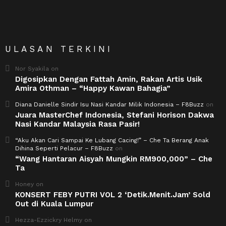
ULASAN TERKINI
Nor Syakila
on
Digosipkan Dengan Fattah Amin, Rakan Artis Usik
Amira Othman – “Happy Kawan Bahagia”
Diana Danielle Sindir Isu Nasi Kandar Milik Indonesia – F8Buzz
on
Juara MasterChef Indonesia, Stefani Horison Dakwa
Nasi Kandar Malaysia Rasa Pasir!
“Aku Akan Cari Sampai Ke Lubang Cacing!” – Che Ta Berang Anak
Dihina Seperti Pelacur – F8Buzz
on
“Wang Hantaran Aisyah Mungkin RM900,000” – Che
Ta
Honey
on
KONSERT FEBY PUTRI VOL 2 ‘Detik.Menit.Jam’ Sold
Out di Kuala Lumpur
Hezza-Ezzickry Helmy
on