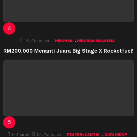
,
1.6k
Tontonan
HIBURAN
HIBURAN MALAYSIA
RM200,000 Menanti Juara Big Stage X Rocketfuel!
,
14
Shares
8.1k
Tontonan
FESYEN+CANTIK
GAYA HIDUP