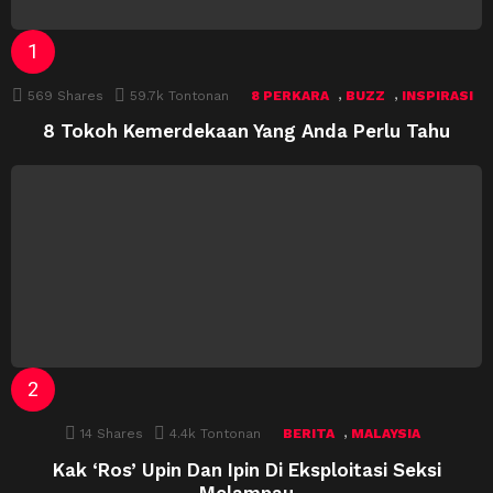
,
,
569
Shares
59.7k
Tontonan
8 PERKARA
BUZZ
INSPIRASI
8 Tokoh Kemerdekaan Yang Anda Perlu Tahu
,
14
Shares
4.4k
Tontonan
BERITA
MALAYSIA
Kak ‘Ros’ Upin Dan Ipin Di Eksploitasi Seksi
Melampau