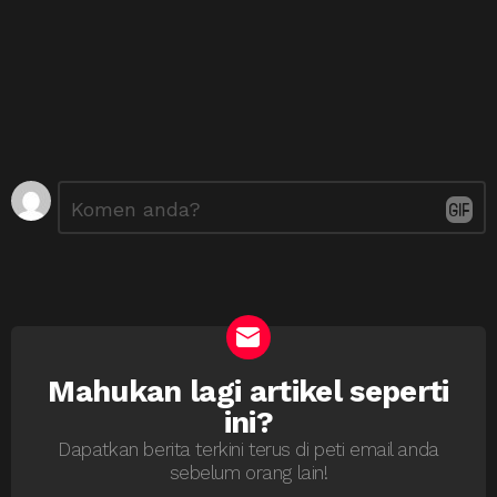
Tinggalkan
Ulasan
*
Balasan
Mahukan lagi artikel seperti
NEWSLETTER
ini?
Dapatkan berita terkini terus di peti email anda
sebelum orang lain!