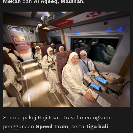
Mekah
dan
Al Aqeeq, Madinah
.
Semua pakej Haji Irkaz Travel merangkumi
penggunaan
Speed Train
, serta
tiga kali