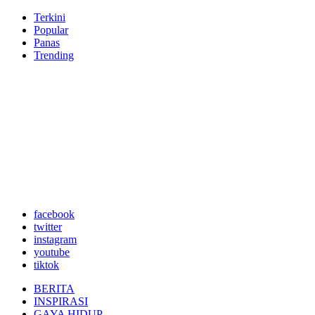
Terkini
Popular
Panas
Trending
facebook
twitter
instagram
youtube
tiktok
BERITA
INSPIRASI
GAYA HIDUP