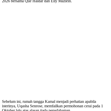
2026 bersama Que Haidar dan Elly Mazlein.
Sebelum ini, rumah tangga Kamal menjadi perhatian apabila
isterinya, Uqasha Senrose, memfailkan permohonan cerai pada 1
Oktober lalu atas alasan tiada persefahaman.