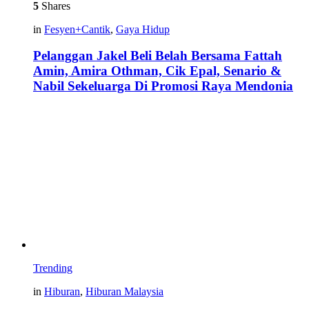
5
Shares
in
Fesyen+Cantik
,
Gaya Hidup
Pelanggan Jakel Beli Belah Bersama Fattah
Amin, Amira Othman, Cik Epal, Senario &
Nabil Sekeluarga Di Promosi Raya Mendonia
Trending
in
Hiburan
,
Hiburan Malaysia