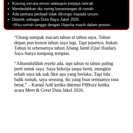
Kosong secara emosi walaupun kerjaya rancak.
Mendedahkan dia sering keseorangan di rumah.
Ada perkara peribadi tidak dikongsi kepada umum.
Dilantik sebagai Duta Raya Jakel 2026.
<liIsu rumah tangga dengan Uqasha masih dalam proses.
“Orang nampak macam tahun ni tahun saya. Tahun
depan pun konon tahun saya lagi. Tapi jujurnya, bukan.
Tahun ni sebenarnya tahun Abang Jamil (Que Haidar).
Saya hanya tumpang tempias.
“Alhamdulillah rezeki ada, tapi tahun ni tahun paling
perit untuk saya. Saya bekerja tanpa henti, mungkin
sebab saya tak nak fikir apa yang berlaku. Tapi bila
balik rumah, saya seorang. Itu yang buat semuanya rasa
berat,” – Kamal Adli ketika ditemui F8Buzz ketika
acara Meet & Greet Duta Jakel 2026.