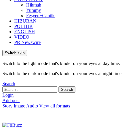
Hikmah
Yummy
Fesyen+Cantik
HIBURAN
POLITIK
ENGLISH
VIDEO
PR Newswire
Switch skin
Switch to the light mode that's kinder on your eyes at day time.
Switch to the dark mode that's kinder on your eyes at night time.
Search
Search
Search
for:
Login
Add post
Story
Image
Audio
View all formats