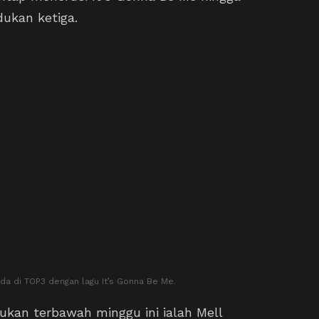
dukan ketiga.
ada di TOP3 dengan lagu It’s Gonna Be Me.
kan terbawah minggu ini ialah Mell