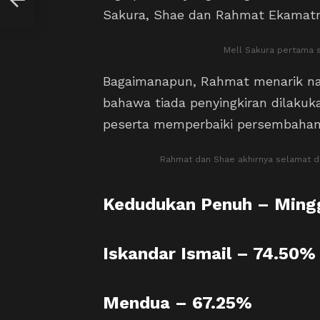
Sakura, Shae dan Rahmat Ekamatr
Mell Sakura pertama s
Bagaimanapun, Rahmat menarik na
bahawa tiada penyingkiran dilaku
peserta memperbaiki persembahan
Rahmat dan Shae akhirnya selamat da
Kedudukan Penuh – Ming
Iskandar Ismail – 74.50%
Mendua – 67.25%