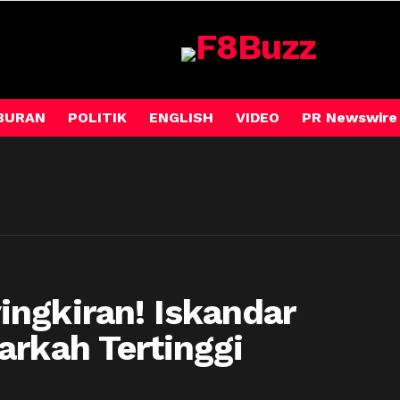
BURAN
POLITIK
ENGLISH
VIDEO
PR Newswire
ngkiran! Iskandar
arkah Tertinggi