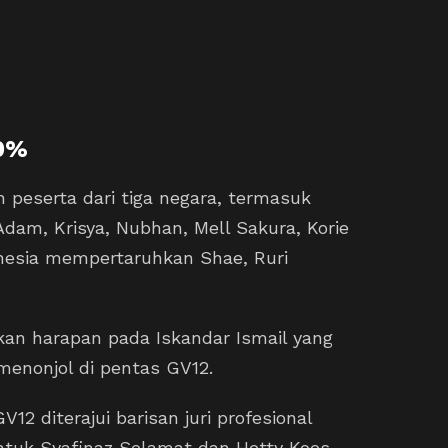
00%
 peserta dari tiga negara, termasuk
dam, Krisya, Nubhan, Mell Sakura, Korie
onesia mempertaruhkan Shae, Ruri
kkan harapan pada Iskandar Ismail yang
 menonjol di pentas GV12.
12 diterajui barisan juri profesional
Datuk Syafinaz Selamat dan Hetty Koes