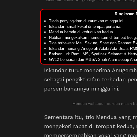
Iskandar Ismail dengan lagu Kelentang Kelentong
Ringkasan 
Tiada penyingkiran diumumkan minggu ini.
Iskandar Ismail kekal di tempat pertama.
Mendua berada di kedudukan kedua.
Nubhan mengekalkan momentum di tempat ketig
Tiga terbawah: Mell Sakura, Shae dan Rahmat E
Iskandar menangi Anugerah Adabi Ada Beats RM
Barisan juri: Ramli MS, Syafinaz Selamat & Het
GV12 bersiaran dari MBSA Shah Alam setiap Ah
Iskandar turut menerima Anugerah 
sebagai pengiktirafan terhadap pen
persembahannya minggu ini.
Mendua walaupun berdua masih berj
Sementara itu, trio Mendua yang m
mengekori rapat di tempat kedua,
mempersembahkan vokal yang mant