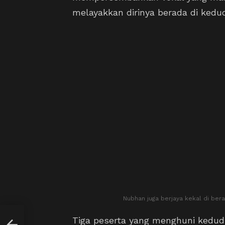
melayakkan dirinya berada di kedu
Nubhan juga berjaya kekal di ber
25
Tiga peserta yang menghuni kedudu
l