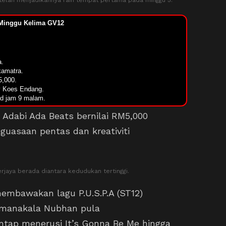
 telah menjadikannya raih tempat pertama pada minggu 5.
Minggu Kelima GV12
a.
kamatra.
5,000.
ty Koes Endang.
ad jam 9 malam.
Adabi Ada Beats bernilai RM5,000
guasaan pentas dan kreativiti
aya berada diantara kedudukan tertinggi.
embawakan lagu P.U.S.P.A (ST12)
 manakala Nubhan pula
ap menerusi It’s Gonna Be Me hingga