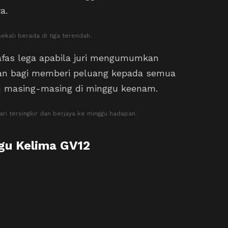
a.
ekali berada di tiga terendah.
fas lega apabila juri mengumumkan
kan bagi memberi peluang kepada semua
 masing-masing di minggu keenam.
ri tersingkir dan berjaya ke minggu hadapan.
gu Kelima GV12