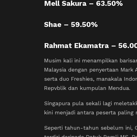
Mell Sakura – 63.50%
Shae – 59.50%
Rahmat Ekamatra – 56.
Musim kali ini menampilkan barisan
Malaysia dengan penyertaan Mark A
serta duo Freshies, manakala Ind
Repvblik dan kumpulan Mendua.
Singapura pula sekali lagi meleta
kini menjadi antara peserta paling
Seperti tahun-tahun sebelum ini, GV
terdiri daripada Datuk Ramli MS, 