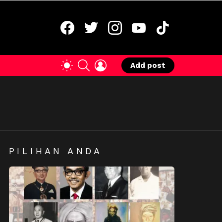
facebook
twitter
instagram
youtube
tiktok
SEARCH
LOGIN
SWITCH
Add post
SKIN
PILIHAN ANDA