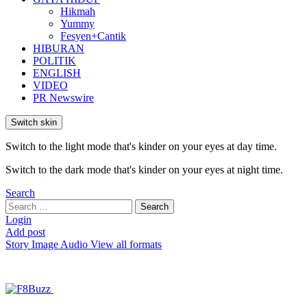
Hikmah
Yummy
Fesyen+Cantik
HIBURAN
POLITIK
ENGLISH
VIDEO
PR Newswire
Switch skin
Switch to the light mode that's kinder on your eyes at day time.
Switch to the dark mode that's kinder on your eyes at night time.
Search
Search
Search
for:
Login
Add post
Story
Image
Audio
View all formats