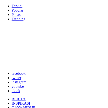
Terkini
Popular
Panas
Trending
facebook
twitter
instagram
youtube
tiktok
BERITA
INSPIRASI
GAYA HIDUP