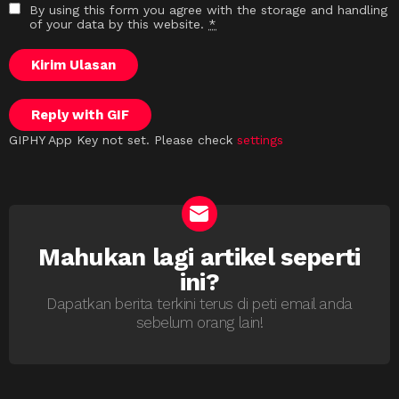
By using this form you agree with the storage and handling
of your data by this website.
*
Kirim Ulasan
Reply with
GIF
GIPHY App Key not set. Please check
settings
Mahukan lagi artikel seperti
NEWSLETTER
ini?
Dapatkan berita terkini terus di peti email anda
sebelum orang lain!