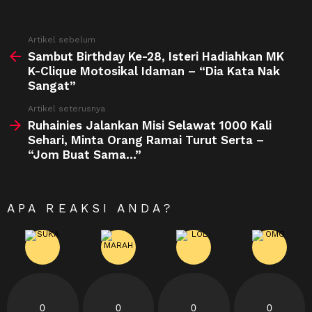
See
Artikel sebelum
more
Sambut Birthday Ke-28, Isteri Hadiahkan MK
K-Clique Motosikal Idaman – “Dia Kata Nak
Sangat”
Artikel seterusnya
Ruhainies Jalankan Misi Selawat 1000 Kali
Sehari, Minta Orang Ramai Turut Serta –
“Jom Buat Sama…”
APA REAKSI ANDA?
0
0
0
0