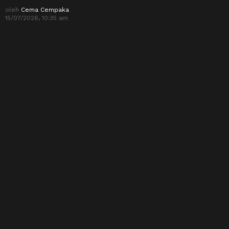
oleh
Cema Cempaka
15/07/2026, 10:35 am