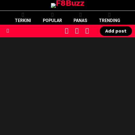
TERKINI
POPULAR
PANAS
TRENDING
CART
LOGIN
SWITCH
Add post
SKIN
Menu