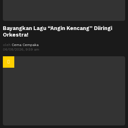
Bayangkan Lagu “Angin Kencang” Diiringi
Orkestra!
oleh
Cema Cempaka
06/08/2026, 9:59 am