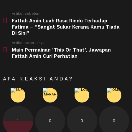
See
Artikel sebelum
more
Fattah Amin Luah Rasa Rindu Terhadap
Fatima – “Sangat Sukar Kerana Kamu Tiada
Di Sini”
Artikel seterusnya
Main Permainan ‘This Or That’, Jawapan
Fattah Amin Curi Perhatian
APA REAKSI ANDA?
1
0
0
0