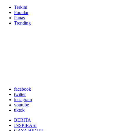
Terkini
Popular
Panas
Trending
facebook
twitter
instagram
youtube
tiktok
BERITA
INSPIRASI
GAYA HIDUP