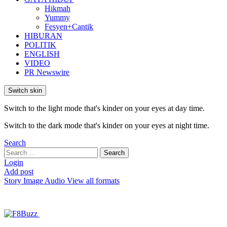
Hikmah
Yummy
Fesyen+Cantik
HIBURAN
POLITIK
ENGLISH
VIDEO
PR Newswire
Switch skin
Switch to the light mode that's kinder on your eyes at day time.
Switch to the dark mode that's kinder on your eyes at night time.
Search
Search
Search
for:
Login
Add post
Story
Image
Audio
View all formats