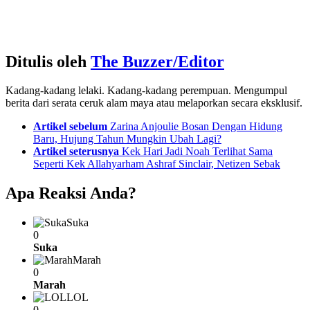
Ditulis oleh
The Buzzer/Editor
Kadang-kadang lelaki. Kadang-kadang perempuan. Mengumpul
berita dari serata ceruk alam maya atau melaporkan secara eksklusif.
See
Artikel sebelum
Zarina Anjoulie Bosan Dengan Hidung
more
Baru, Hujung Tahun Mungkin Ubah Lagi?
Artikel seterusnya
Kek Hari Jadi Noah Terlihat Sama
Seperti Kek Allahyarham Ashraf Sinclair, Netizen Sebak
Apa Reaksi Anda?
Suka
0
Suka
Marah
0
Marah
LOL
0