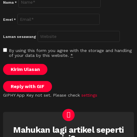
Nama
*
Emel
*
Laman sesawang
By using this form you agree with the storage and handling
of your data by this website.
*
Kirim Ulasan
Reply with
GIF
GIPHY App Key not set. Please check
settings
Mahukan lagi artikel seperti
NEWSLETTER