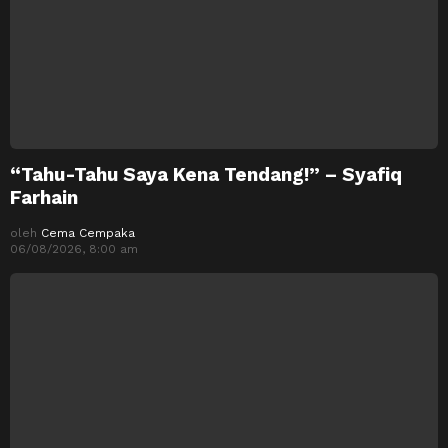
“Tahu-Tahu Saya Kena Tendang!” – Syafiq
Farhain
oleh
Cema Cempaka
06/08/2026, 8:00 am