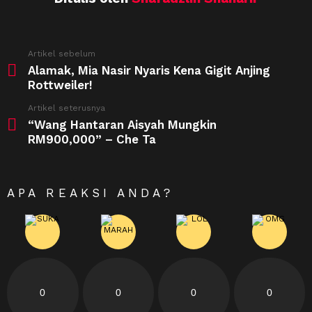
See
Artikel sebelum
more
Alamak, Mia Nasir Nyaris Kena Gigit Anjing
Rottweiler!
Artikel seterusnya
“Wang Hantaran Aisyah Mungkin
RM900,000” – Che Ta
APA REAKSI ANDA?
0
0
0
0