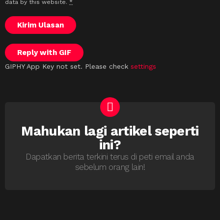
data by this website.
*
Kirim Ulasan
Reply with
GIF
GIPHY App Key not set. Please check
settings
Mahukan lagi artikel seperti
NEWSLETTER
ini?
Dapatkan berita terkini terus di peti email anda
sebelum orang lain!