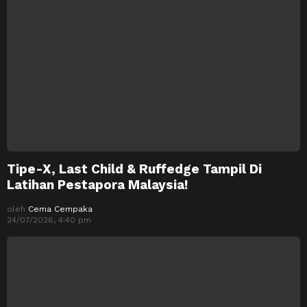
Tipe-X, Last Child & Ruffedge Tampil Di
Latihan Pestapora Malaysia!
oleh
Cema Cempaka
24/07/2026, 4:40 pm