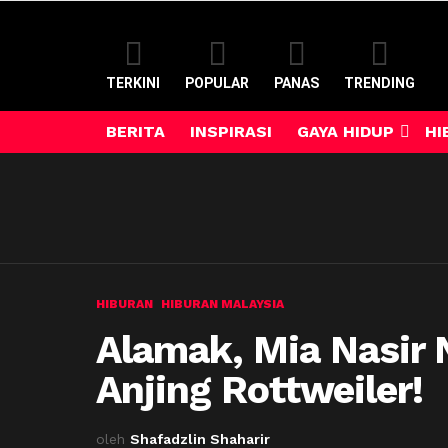
TERKINI
POPULAR
PANAS
TRENDING
BERITA
INSPIRASI
GAYA HIDUP
HI
HIBURAN
HIBURAN MALAYSIA
Alamak, Mia Nasir 
Anjing Rottweiler!
oleh
Shafadzlin Shaharir