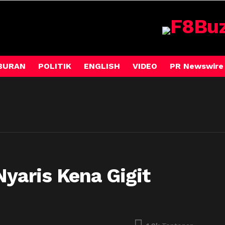
BURAN
POLITIK
ENGLISH
VIDEO
PR Newswire
Nyaris Kena Gigit