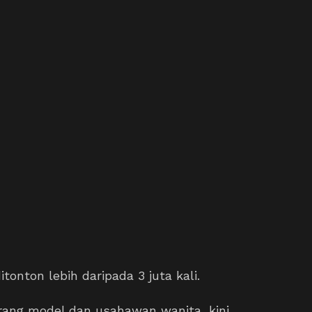
itonton lebih daripada 3 juta kali.
orang model dan usahawan wanita, kini