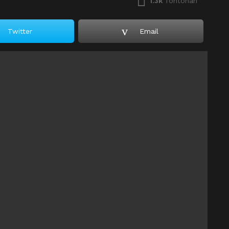
1.3k
Tontonan
Twitter
Email