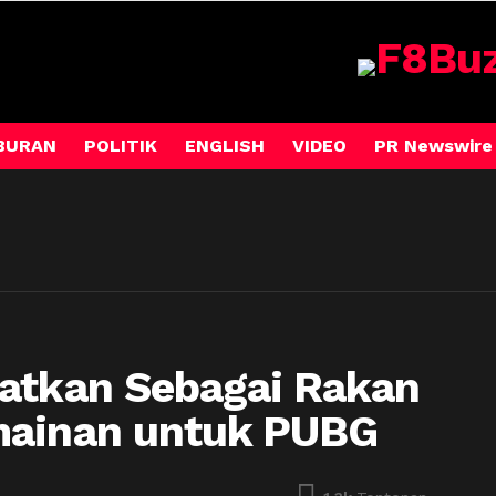
BURAN
POLITIK
ENGLISH
VIDEO
PR Newswire
batkan Sebagai Rakan
mainan untuk PUBG