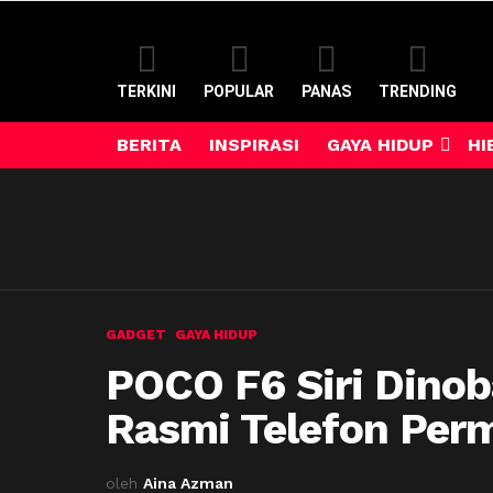
TERKINI
POPULAR
PANAS
TRENDING
BERITA
INSPIRASI
GAYA HIDUP
HI
GADGET
GAYA HIDUP
POCO F6 Siri Dino
Rasmi Telefon Per
oleh
Aina Azman