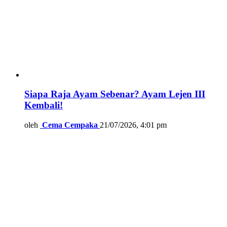
Siapa Raja Ayam Sebenar? Ayam Lejen III
Kembali!
oleh
Cema Cempaka
21/07/2026, 4:01 pm