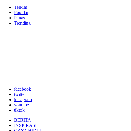
Terkini
Popular
Panas
Trending
facebook
twitter
instagram
youtube
tiktok
BERITA
INSPIRASI
GAYA HIDUP