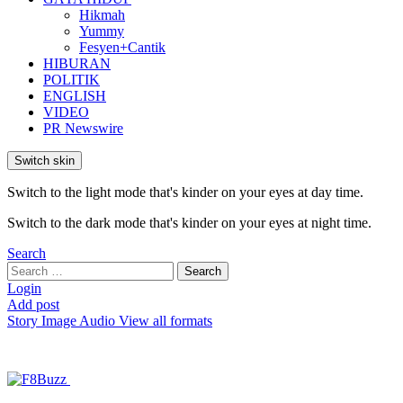
Hikmah
Yummy
Fesyen+Cantik
HIBURAN
POLITIK
ENGLISH
VIDEO
PR Newswire
Switch skin
Switch to the light mode that's kinder on your eyes at day time.
Switch to the dark mode that's kinder on your eyes at night time.
Search
Search
Search
for:
Login
Add post
Story
Image
Audio
View all formats