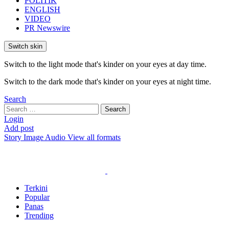
POLITIK
ENGLISH
VIDEO
PR Newswire
Switch skin
Switch to the light mode that's kinder on your eyes at day time.
Switch to the dark mode that's kinder on your eyes at night time.
Search
Search
Search
for:
Login
Add post
Story
Image
Audio
View all formats
Terkini
Popular
Panas
Trending