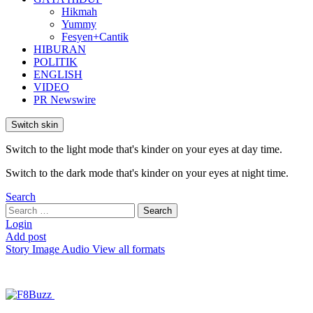
Hikmah
Yummy
Fesyen+Cantik
HIBURAN
POLITIK
ENGLISH
VIDEO
PR Newswire
Switch skin
Switch to the light mode that's kinder on your eyes at day time.
Switch to the dark mode that's kinder on your eyes at night time.
Search
Search
Search
for:
Login
Add post
Story
Image
Audio
View all formats