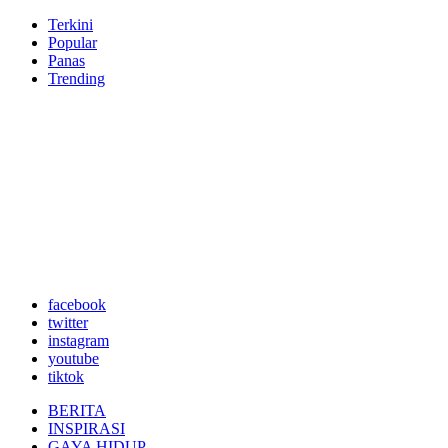
Terkini
Popular
Panas
Trending
facebook
twitter
instagram
youtube
tiktok
BERITA
INSPIRASI
GAYA HIDUP