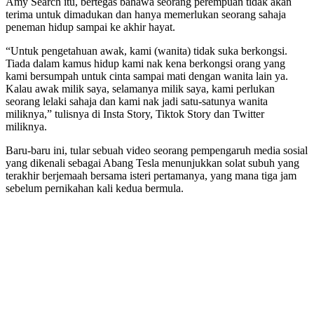
Amy Search itu, bertegas bahawa seorang perempuan tidak akan
terima untuk dimadukan dan hanya memerlukan seorang sahaja
peneman hidup sampai ke akhir hayat.
“Untuk pengetahuan awak, kami (wanita) tidak suka berkongsi.
Tiada dalam kamus hidup kami nak kena berkongsi orang yang
kami bersumpah untuk cinta sampai mati dengan wanita lain ya.
Kalau awak milik saya, selamanya milik saya, kami perlukan
seorang lelaki sahaja dan kami nak jadi satu-satunya wanita
miliknya,” tulisnya di Insta Story, Tiktok Story dan Twitter
miliknya.
Baru-baru ini, tular sebuah video seorang pempengaruh media sosial
yang dikenali sebagai Abang Tesla menunjukkan solat subuh yang
terakhir berjemaah bersama isteri pertamanya, yang mana tiga jam
sebelum pernikahan kali kedua bermula.