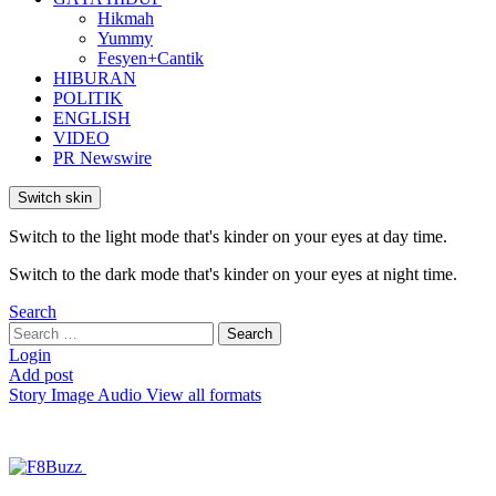
Hikmah
Yummy
Fesyen+Cantik
HIBURAN
POLITIK
ENGLISH
VIDEO
PR Newswire
Switch skin
Switch to the light mode that's kinder on your eyes at day time.
Switch to the dark mode that's kinder on your eyes at night time.
Search
Search
Search
for:
Login
Add post
Story
Image
Audio
View all formats