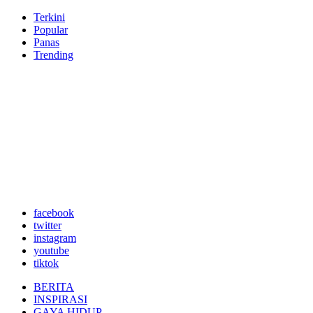
Terkini
Popular
Panas
Trending
facebook
twitter
instagram
youtube
tiktok
BERITA
INSPIRASI
GAYA HIDUP