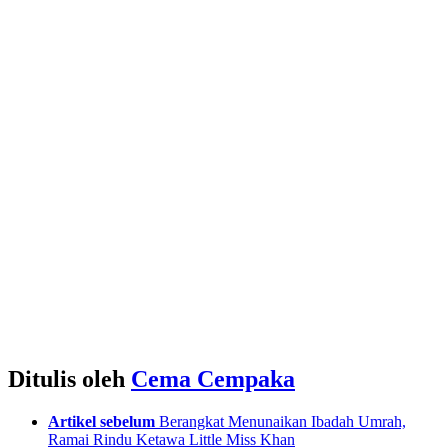
Ditulis oleh
Cema Cempaka
See
Artikel sebelum
Berangkat Menunaikan Ibadah Umrah,
more
Ramai Rindu Ketawa Little Miss Khan