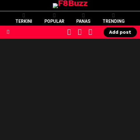
TERKINI
POPULAR
PANAS
TRENDING
CART
LOGIN
SWITCH
Add post
SKIN
Menu