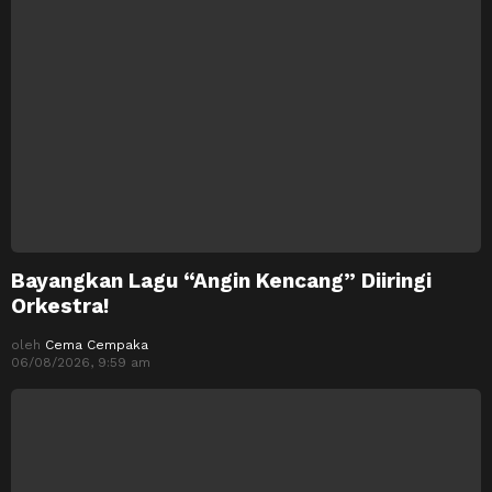
Bayangkan Lagu “Angin Kencang” Diiringi
Orkestra!
oleh
Cema Cempaka
06/08/2026, 9:59 am