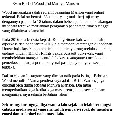
Evan Rachel Wood and Marilyn Manson
Wood merupakan salah seorang pasangan Manson yang paling
terkenal. Pelakon berusia 33 tahun, yang mula berjanji temy
dengannya pada usia 18 tahun, dalam beberapa tahun kebelakangan
ini secara terbuka meluahkan pengamlan penderaan rumah tangga
yang dilaluinya selama ini.
Pada 2016, dia berkata kepada Rolling Stone bahawa dia telah
diperkosa dan pada tahun 2018, dia memberi keterangan di hadapan
House Judiciary Subcommittee untuk menyokong meluluskan rang
undang-undang Bill Of Rights Sexual Assault Survivors, yang
membolehkan mangsa menuduh bekas pasangannya melakukan
pemerkosaan, tanpa perlu mengenal pasti penyerangnya secara
terbuka.
Dalam catatan Instagram yang dimuat naik pada Isnin, 1 Februari,
Wood menulis, “Nama pendera saya adalah Brian Warner, juga
dikenali oleh dunia sebagai Marilyn Manson. Dia mula
memperhatikan saya ketika saya masih remaja dan secara kejam
menganiaya saya selama bertahun-tahun.”
Sekurang-kurangnya tiga wanita lain sejak itu telah berkongsi
catatan media sosial yang menuduh penyanyi rock itu mendera
emosi dan psikologi pada masa lalu.