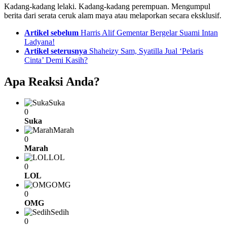
Kadang-kadang lelaki. Kadang-kadang perempuan. Mengumpul
berita dari serata ceruk alam maya atau melaporkan secara eksklusif.
See
Artikel sebelum
Harris Alif Gementar Bergelar Suami Intan
more
Ladyana!
Artikel seterusnya
Shaheizy Sam, Syatilla Jual ‘Pelaris
Cinta’ Demi Kasih?
Apa Reaksi Anda?
Suka
0
Suka
Marah
0
Marah
LOL
0
LOL
OMG
0
OMG
Sedih
0