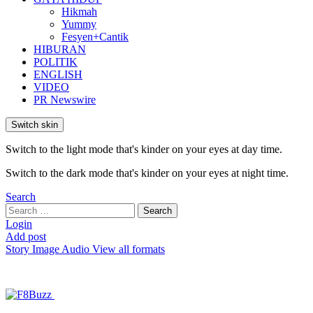
Hikmah
Yummy
Fesyen+Cantik
HIBURAN
POLITIK
ENGLISH
VIDEO
PR Newswire
Switch skin
Switch to the light mode that's kinder on your eyes at day time.
Switch to the dark mode that's kinder on your eyes at night time.
Search
Search
Search
for:
Login
Add post
Story
Image
Audio
View all formats