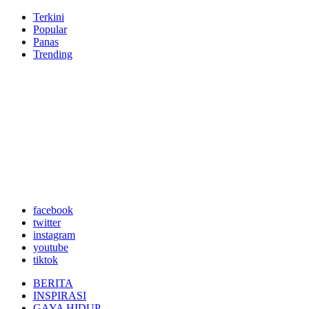
Terkini
Popular
Panas
Trending
facebook
twitter
instagram
youtube
tiktok
BERITA
INSPIRASI
GAYA HIDUP