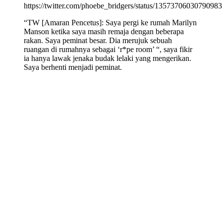
https://twitter.com/phoebe_bridgers/status/1357370603079098
“TW [Amaran Pencetus]: Saya pergi ke rumah Marilyn
Manson ketika saya masih remaja dengan beberapa
rakan. Saya peminat besar. Dia merujuk sebuah
ruangan di rumahnya sebagai ‘r*pe room’ “, saya fikir
ia hanya lawak jenaka budak lelaki yang mengerikan.
Saya berhenti menjadi peminat.