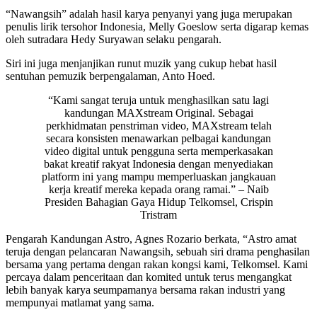
“Nawangsih” adalah hasil karya penyanyi yang juga merupakan
penulis lirik tersohor Indonesia, Melly Goeslow serta digarap kemas
oleh sutradara Hedy Suryawan selaku pengarah.
Siri ini juga menjanjikan runut muzik yang cukup hebat hasil
sentuhan pemuzik berpengalaman, Anto Hoed.
“Kami sangat teruja untuk menghasilkan satu lagi
kandungan MAXstream Original. Sebagai
perkhidmatan penstriman video, MAXstream telah
secara konsisten menawarkan pelbagai kandungan
video digital untuk pengguna serta memperkasakan
bakat kreatif rakyat Indonesia dengan menyediakan
platform ini yang mampu memperluaskan jangkauan
kerja kreatif mereka kepada orang ramai.” – Naib
Presiden Bahagian Gaya Hidup Telkomsel, Crispin
Tristram
Pengarah Kandungan Astro, Agnes Rozario berkata, “Astro amat
teruja dengan pelancaran Nawangsih, sebuah siri drama penghasilan
bersama yang pertama dengan rakan kongsi kami, Telkomsel. Kami
percaya dalam penceritaan dan komited untuk terus mengangkat
lebih banyak karya seumpamanya bersama rakan industri yang
mempunyai matlamat yang sama.