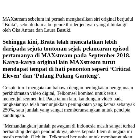
MAXstream sebelum ini pernah menghasilkan siri original berjudul
“Brata”, sebuah drama bergenre thriller jenayah yang dibintangi
oleh Oka Antara dan Laura Basuki.
Sehingga kini, Brata telah mencatatkan lebih
daripada sejuta tontonan sejak pelancaran episod
pertamanya di MAXstream pada September 2018.
Karya-karya original lain MAXstream turut
mendapat tempat di hati penonton seperti ‘Critical
Eleven’ dan ‘Pulang Pulang Ganteng’.
Crispin turut mengatakan bahawa dengan peningkatan penggunaan
perkhidmatan video digital, Telkomsel komited untuk terus
menerajui segmen ini. Pada tahun lalu, kandungan video pada
rangkaiannya telah menunjukkan peningkatan yang ketara sebanyak
250%, satu jumlah yang sangat memberansangkan untuk pencipta
kandungan.
“Memandangkan jumlah pawagam di Indonesia masih sangat terhad
berbanding dengan penduduknya, akses kepada filem di negara ini
masih rendah. Oleh itu, Telkomsel berusaha untuk membangunkan