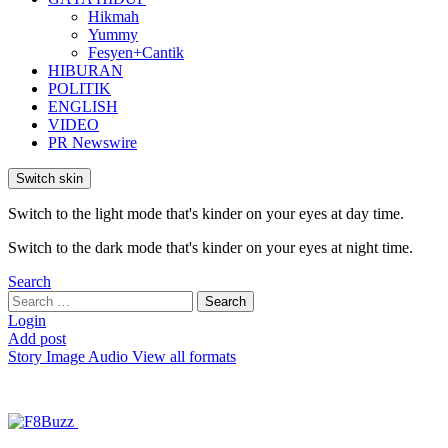
Hikmah
Yummy
Fesyen+Cantik
HIBURAN
POLITIK
ENGLISH
VIDEO
PR Newswire
Switch skin
Switch to the light mode that's kinder on your eyes at day time.
Switch to the dark mode that's kinder on your eyes at night time.
Search
Search
Search
for:
Login
Add post
Story
Image
Audio
View all formats