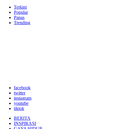
Terkini
Popular
Panas
Trending
facebook
twitter
instagram
youtube
tiktok
BERITA
INSPIRASI
GAYA HIDUP