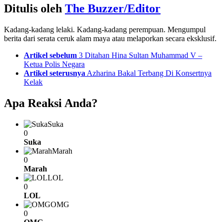
Ditulis oleh
The Buzzer/Editor
Kadang-kadang lelaki. Kadang-kadang perempuan. Mengumpul
berita dari serata ceruk alam maya atau melaporkan secara eksklusif.
See
Artikel sebelum
3 Ditahan Hina Sultan Muhammad V –
more
Ketua Polis Negara
Artikel seterusnya
Azharina Bakal Terbang Di Konsertnya
Kelak
Apa Reaksi Anda?
Suka
0
Suka
Marah
0
Marah
LOL
0
LOL
OMG
0