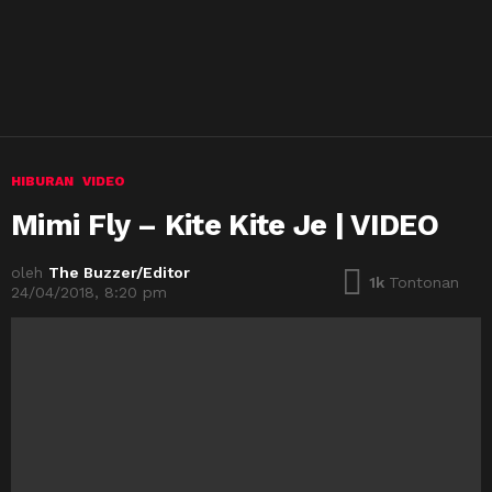
HIBURAN
VIDEO
Mimi Fly – Kite Kite Je | VIDEO
oleh
The Buzzer/Editor
1k
Tontonan
24/04/2018, 8:20 pm