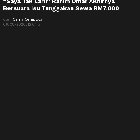
“Saya Tak Lari!” Rahim Omar Akhirnya
Bersuara Isu Tunggakan Sewa RM7,000
oleh
Cema Cempaka
06/08/2026, 12:04 am