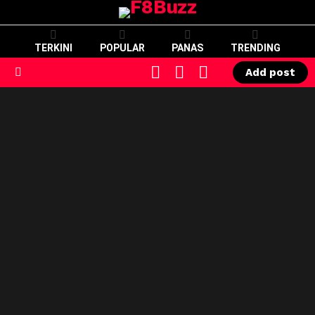
TERKINI
POPULAR
PANAS
TRENDING
CART
LOGIN
SWITCH
Add post
SKIN
Menu