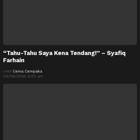
“Tahu-Tahu Saya Kena Tendang!” – Syafiq
Farhain
oleh
Cema Cempaka
06/08/2026, 8:00 am