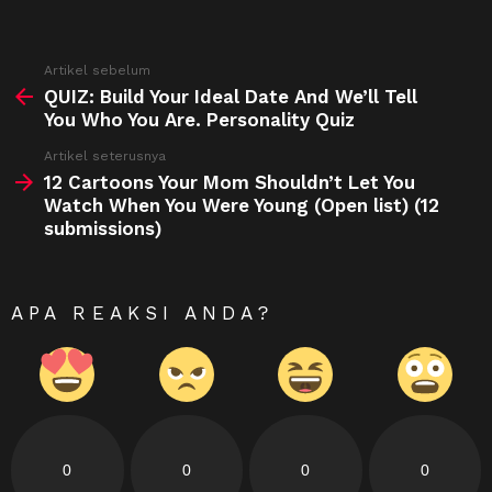
See
Artikel sebelum
more
QUIZ: Build Your Ideal Date And We’ll Tell
You Who You Are. Personality Quiz
Artikel seterusnya
12 Cartoons Your Mom Shouldn’t Let You
Watch When You Were Young (Open list) (12
submissions)
APA REAKSI ANDA?
0
0
0
0