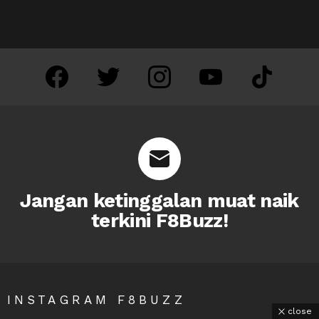
facebook
twitter
instagram
youtube
tiktok
Jangan ketinggalan muat naik
terkini F8Buzz!
INSTAGRAM F8BUZZ
close