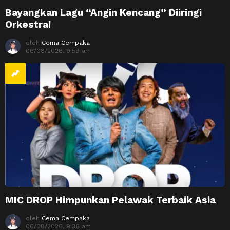
Bayangkan Lagu “Angin Kencang” Diiringi
Orkestra!
oleh
Cema Cempaka
06/08/2026, 9:59 am
MIC DROP Himpunkan Pelawak Terbaik Asia
oleh
Cema Cempaka
06/08/2026, 9:36 am