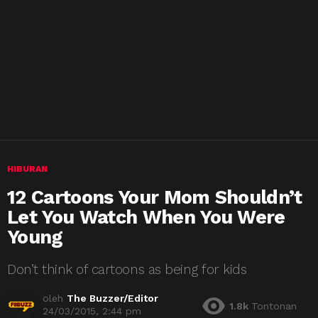
HIBURAN
12 Cartoons Your Mom Shouldn’t
Let You Watch When You Were
Young
Don’t think of cartoons as being for kids
oleh
The Buzzer/Editor
1.8k
Tontonan
24/03/2015, 2:44 pm