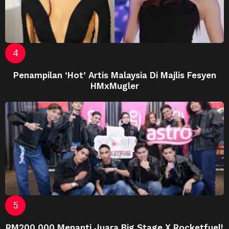
Penampilan ‘Hot’ Artis Malaysia Di Majlis Fesyen
HMxMugler
RM200,000 Menanti Juara Big Stage X Rocketfuel!