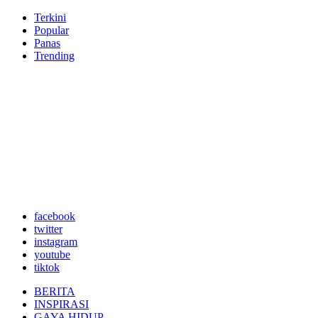
Terkini
Popular
Panas
Trending
facebook
twitter
instagram
youtube
tiktok
BERITA
INSPIRASI
GAYA HIDUP