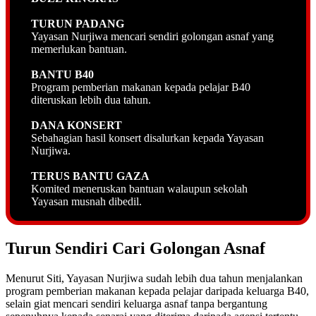
TURUN PADANG
Yayasan Nurjiwa mencari sendiri golongan asnaf yang
memerlukan bantuan.
BANTU B40
Program pemberian makanan kepada pelajar B40
diteruskan lebih dua tahun.
DANA KONSERT
Sebahagian hasil konsert disalurkan kepada Yayasan
Nurjiwa.
TERUS BANTU GAZA
Komited meneruskan bantuan walaupun sekolah
Yayasan musnah dibedil.
Turun Sendiri Cari Golongan Asnaf
Menurut Siti, Yayasan Nurjiwa sudah lebih dua tahun menjalankan
program pemberian makanan kepada pelajar daripada keluarga B40,
selain giat mencari sendiri keluarga asnaf tanpa bergantung