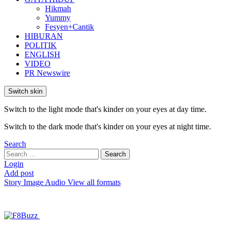
Hikmah
Yummy
Fesyen+Cantik
HIBURAN
POLITIK
ENGLISH
VIDEO
PR Newswire
Switch skin
Switch to the light mode that's kinder on your eyes at day time.
Switch to the dark mode that's kinder on your eyes at night time.
Search
Search
Search
for:
Login
Add post
Story
Image
Audio
View all formats