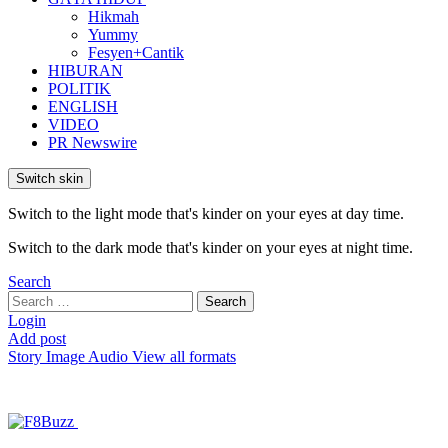
Hikmah
Yummy
Fesyen+Cantik
HIBURAN
POLITIK
ENGLISH
VIDEO
PR Newswire
Switch skin
Switch to the light mode that's kinder on your eyes at day time.
Switch to the dark mode that's kinder on your eyes at night time.
Search
Search
Search
for:
Login
Add post
Story
Image
Audio
View all formats