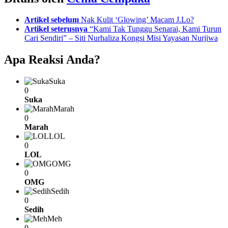
See
Artikel sebelum
Nak Kulit ‘Glowing’ Macam J.Lo?
more
Artikel seterusnya
“Kami Tak Tunggu Senarai, Kami Turun
Cari Sendiri” – Siti Nurhaliza Kongsi Misi Yayasan Nurjiwa
Apa Reaksi Anda?
Suka
0
Suka
Marah
0
Marah
LOL
0
LOL
OMG
0
OMG
Sedih
0
Sedih
Meh
0