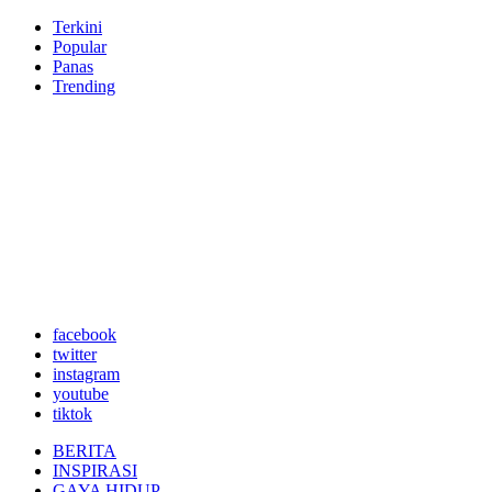
Terkini
Popular
Panas
Trending
facebook
twitter
instagram
youtube
tiktok
BERITA
INSPIRASI
GAYA HIDUP