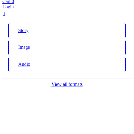
Cart
0
Login
Story
Image
Audio
View all formats