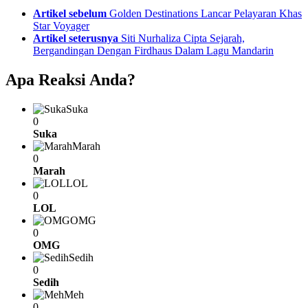
See
Artikel sebelum
Golden Destinations Lancar Pelayaran Khas
more
Star Voyager
Artikel seterusnya
Siti Nurhaliza Cipta Sejarah,
Bergandingan Dengan Firdhaus Dalam Lagu Mandarin
Apa Reaksi Anda?
Suka
0
Suka
Marah
0
Marah
LOL
0
LOL
OMG
0
OMG
Sedih
0
Sedih
Meh
0