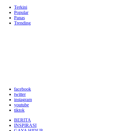
Terkini
Popular
Panas
Trending
facebook
twitter
instagram
youtube
tiktok
BERITA
INSPIRASI
GAYA HIDUP