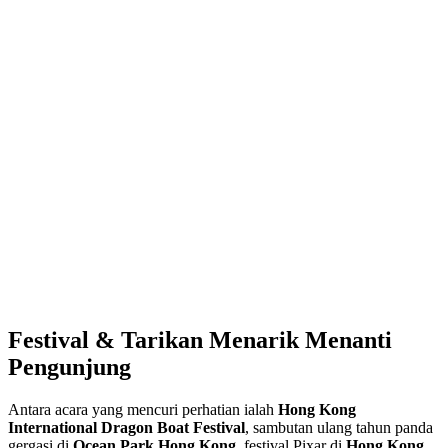
Festival & Tarikan Menarik Menanti
Pengunjung
Antara acara yang mencuri perhatian ialah
Hong Kong
International Dragon Boat Festival
, sambutan ulang tahun panda
gergasi di
Ocean Park Hong Kong
, festival Pixar di
Hong Kong