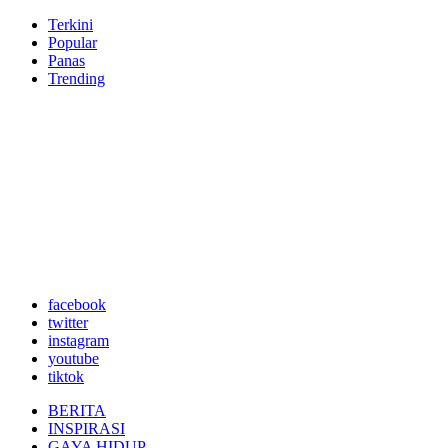
Terkini
Popular
Panas
Trending
facebook
twitter
instagram
youtube
tiktok
BERITA
INSPIRASI
GAYA HIDUP