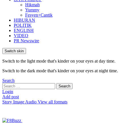
Hikmah
Yummy
Fesyen+Cantik
HIBURAN
POLITIK
ENGLISH
VIDEO
PR Newswire
Switch skin
Switch to the light mode that's kinder on your eyes at day time.
Switch to the dark mode that's kinder on your eyes at night time.
Search
Search
Search
for:
Login
Add post
Story
Image
Audio
View all formats