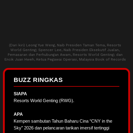
(Dari kiri) Leong Yue Weng, Naib Presiden Taman Tema, Resorts
World Genting; Spencer Lee, Naib Presiden Eksekutif Jualan,
Pemasaran dan Perhubungan Awam, Resorts World Genting; dan
Encik Juan Hweh, Ketua Pegawai Operasi, Malaysia Book of Records
BUZZ RINGKAS
SIAPA
Resorts World Genting (RWG).
APA
Kempen sambutan Tahun Baharu Cina “CNY in the
Sky” 2026 dan pelancaran tarikan imersif tertinggi