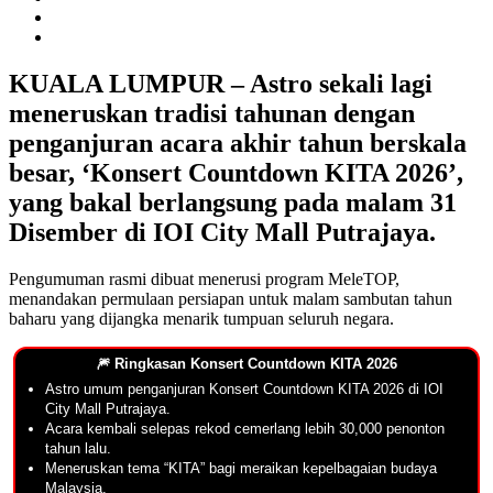
KUALA LUMPUR – Astro sekali lagi
meneruskan tradisi tahunan dengan
penganjuran acara akhir tahun berskala
besar, ‘Konsert Countdown KITA 2026’,
yang bakal berlangsung pada malam 31
Disember di IOI City Mall Putrajaya.
Pengumuman rasmi dibuat menerusi program MeleTOP,
menandakan permulaan persiapan untuk malam sambutan tahun
baharu yang dijangka menarik tumpuan seluruh negara.
🎆 Ringkasan Konsert Countdown KITA 2026
Astro umum penganjuran Konsert Countdown KITA 2026 di IOI
City Mall Putrajaya.
Acara kembali selepas rekod cemerlang lebih 30,000 penonton
tahun lalu.
Meneruskan tema “KITA” bagi meraikan kepelbagaian budaya
Malaysia.