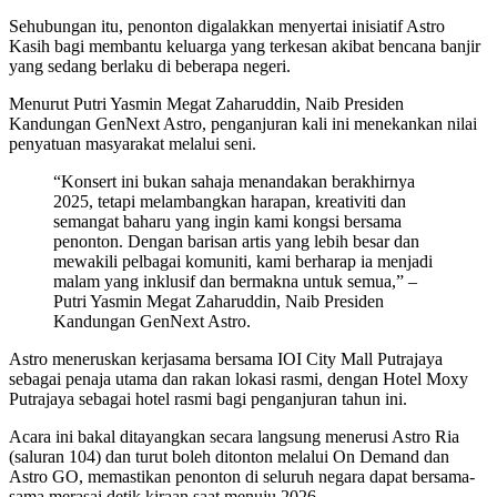
Sehubungan itu, penonton digalakkan menyertai inisiatif Astro
Kasih bagi membantu keluarga yang terkesan akibat bencana banjir
yang sedang berlaku di beberapa negeri.
Menurut Putri Yasmin Megat Zaharuddin, Naib Presiden
Kandungan GenNext Astro, penganjuran kali ini menekankan nilai
penyatuan masyarakat melalui seni.
“Konsert ini bukan sahaja menandakan berakhirnya
2025, tetapi melambangkan harapan, kreativiti dan
semangat baharu yang ingin kami kongsi bersama
penonton. Dengan barisan artis yang lebih besar dan
mewakili pelbagai komuniti, kami berharap ia menjadi
malam yang inklusif dan bermakna untuk semua,” –
Putri Yasmin Megat Zaharuddin, Naib Presiden
Kandungan GenNext Astro.
Astro meneruskan kerjasama bersama IOI City Mall Putrajaya
sebagai penaja utama dan rakan lokasi rasmi, dengan Hotel Moxy
Putrajaya sebagai hotel rasmi bagi penganjuran tahun ini.
Acara ini bakal ditayangkan secara langsung menerusi Astro Ria
(saluran 104) dan turut boleh ditonton melalui On Demand dan
Astro GO, memastikan penonton di seluruh negara dapat bersama-
sama merasai detik kiraan saat menuju 2026.