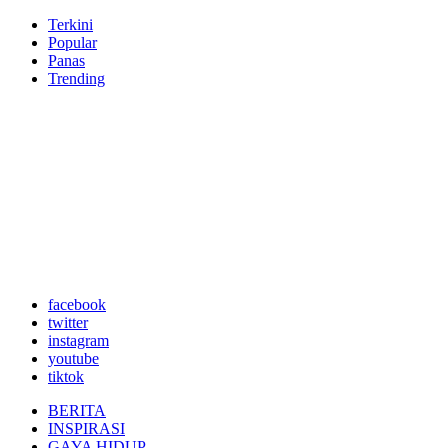
Terkini
Popular
Panas
Trending
facebook
twitter
instagram
youtube
tiktok
BERITA
INSPIRASI
GAYA HIDUP