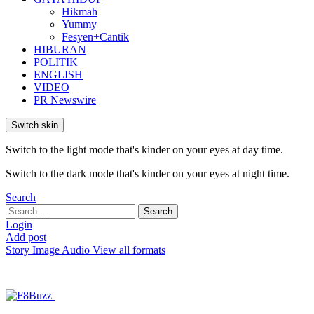
Hikmah
Yummy
Fesyen+Cantik
HIBURAN
POLITIK
ENGLISH
VIDEO
PR Newswire
Switch skin
Switch to the light mode that's kinder on your eyes at day time.
Switch to the dark mode that's kinder on your eyes at night time.
Search
Search
Search
for:
Login
Add post
Story
Image
Audio
View all formats