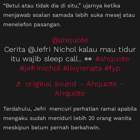
“Betul atau tidak dia di situ,” ujarnya ketika
menjawab soalan samada lebih suka mesej atau
menelefon pasangan.
@ahquote
Cerita @Jefri Nichol kalau mau tidur
itu wajib sleep call.. 👀
#ahquote
#jefrinichol
#livyrenata
#fyp
♬ original sound – Ahquote –
Ahquote
Terdahulu, Jefri mencuri perhatian ramai apabila
mengaku sudah meniduri lebih 20 orang wanita
meskipun belum pernah berkahwin.