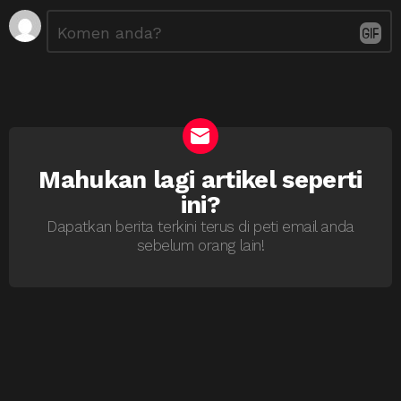
Tinggalkan
Ulasan
*
Balasan
Mahukan lagi artikel seperti
NEWSLETTER
ini?
Dapatkan berita terkini terus di peti email anda
sebelum orang lain!